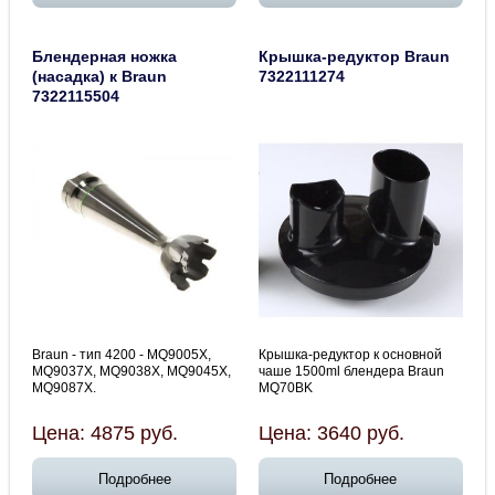
Блендерная ножка
Крышка-редуктор Braun
(насадка) к Braun
7322111274
7322115504
Braun - тип 4200 - MQ9005X,
Крышка-редуктор к основной
MQ9037X, MQ9038X, MQ9045X,
чаше 1500ml блендера Braun
MQ9087X.
MQ70BK
Цена:
4875
руб.
Цена:
3640
руб.
Подробнее
Подробнее