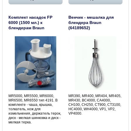
Комплект насадок FP
Венчик - мешалка для
6000 (1500 мл.) к
блендера Braun
блендерам Braun
(64189652)
MR5000, MR5500, MR6000,
MR390, MR400, MR404, MR405,
MR6500, MR6550 тип 4191. В
MR430, BC4000, CA4000,
комплекте - чаша, крышка,
CH100, CH250, CT900, CT3100,
толкатель, нож для
HC4000, WH4000, VP1, VP2,
измельчения, держатель терок,
VP4000.
диск - мелкая шинковка и диск -
мелкая терка.