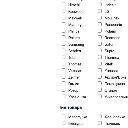
Hitachi
Indesit
Kenwood
LG
Maxwell
Moulinex
Mystery
Panasonic
Philips
Polaris
Rolsen
Redmond
Samsung
Saturn
Scarlett
Supra
Tefal
Thermex
Thomas
Vitek
Vitesse
Zanussi
Zelmer
Аксион/Бриз
Гамма
Помощница
Ротор
Стинол
Хозяюшка
Универсальн
Тип товара
Мясорубка
Хлебопечка
Блендер
Пылесос