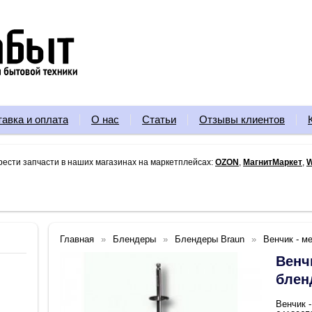
тавка и оплата
О нас
Статьи
Отзывы клиентов
рести запчасти в наших магазинах на маркетплейсах:
OZON
,
МагнитМаркет
,
W
Главная
Блендеры
Блендеры Braun
Венчик - м
Венч
блен
Венчик 