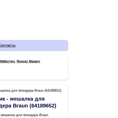
Контакты
ildberries
,
Яндекс Маркет
ешалка для блендера Braun (64189652)
ик - мешалка для
дера Braun (64189652)
- мешалка для блендера Braun