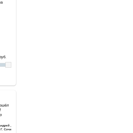
ва
уб.
дошёл
!
о
Андрей
,
Г. Сочи