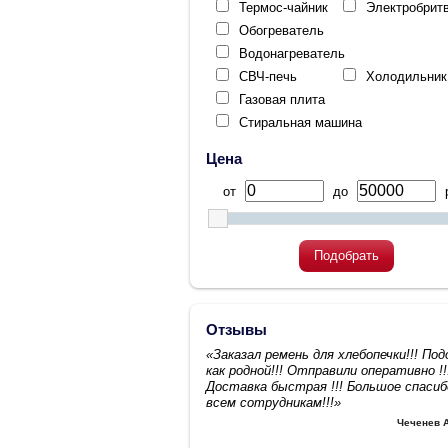
Термос-чайник
Электробрит
Обогреватель
Водонагреватель
СВЧ-печь
Холодильник
Газовая плита
Стиральная машина
Цена
от
до
р
Подобрать
Отзывы
«Заказал ремень для хлебопечки!!! По
как родной!!! Отправили оперативно !!
Доставка быстрая !!! Большое спасиб
всем сотрудникам!!!»
Чеченев 