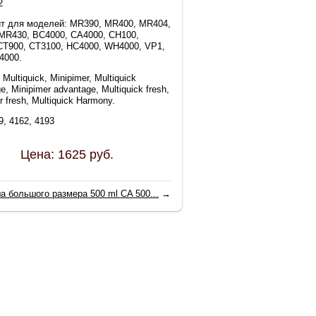
2
т для моделей: MR390, MR400, MR404,
MR430, BC4000, CA4000, CH100,
CT900, CT3100, HC4000, WH4000, VP1,
4000.
Multiquick, Minipimer, Multiquick
e, Minipimer advantage, Multiquick fresh,
r fresh, Multiquick Harmony.
9, 4162, 4193
Цена:
1625
руб.
а большого размера 500 ml CA 500...
→