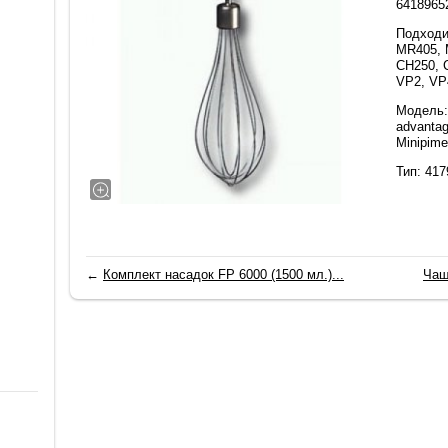
6418965
Подходи
MR405, 
CH250, 
VP2, VP
Модель: 
advantag
Minipime
Тип: 417
←
Комплект насадок FP 6000 (1500 мл.)...
Чаш