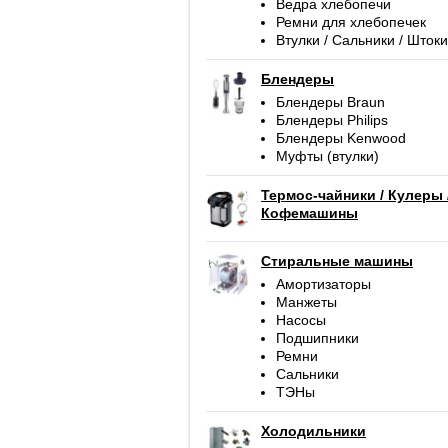
Ведра хлебопечи
Ремни для хлебопечек
Втулки / Сальники / Штоки
Блендеры
Блендеры Braun
Блендеры Philips
Блендеры Kenwood
Муфты (втулки)
Термос-чайники / Кулеры 
Кофемашины
Стиральные машины
Амортизаторы
Манжеты
Насосы
Подшипники
Ремни
Сальники
ТЭНы
Холодильники