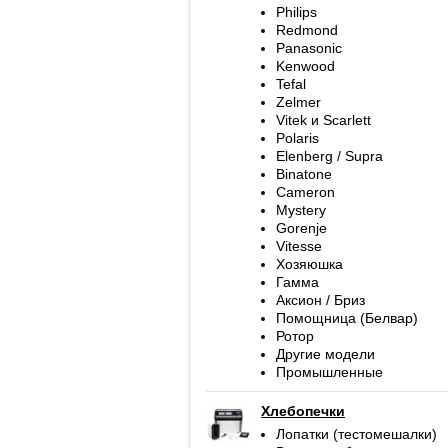
Philips
Redmond
Panasonic
Kenwood
Tefal
Zelmer
Vitek и Scarlett
Polaris
Elenberg / Supra
Binatone
Cameron
Mystery
Gorenje
Vitesse
Хозяюшка
Гамма
Аксион / Бриз
Помощница (Белвар)
Ротор
Другие модели
Промышленные
Хлебопечки
Лопатки (тестомешалки)