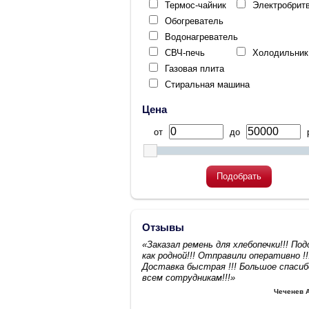
Термос-чайник
Электробрит
Обогреватель
Водонагреватель
СВЧ-печь
Холодильник
Газовая плита
Стиральная машина
Цена
от
до
р
Подобрать
Отзывы
«Заказал ремень для хлебопечки!!! По
как родной!!! Отправили оперативно !!
Доставка быстрая !!! Большое спасиб
всем сотрудникам!!!»
Чеченев 