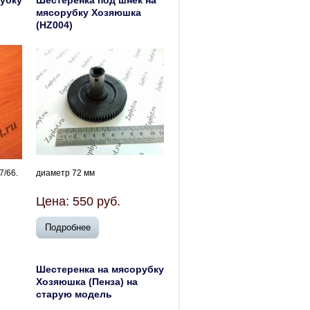
убку
Шестеренка под шнек на
мясорубку Хозяюшка
(HZ004)
7/66.
диаметр 72 мм
Цена:
550
руб.
Подробнее
Шестеренка на мясорубку
Хозяюшка (Пенза) на
старую модель