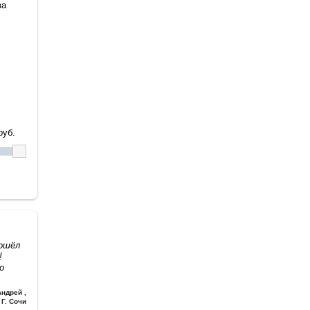
ва
уб.
дошёл
!
о
Андрей
,
Г. Сочи