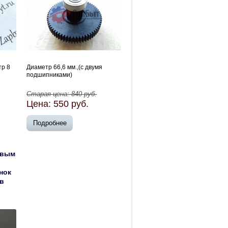
тр 8
Диаметр 66,6 мм.,(с двумя
подшипниками)
Старая цена:
840
руб.
Цена:
550
руб.
Подробнее
евым
нок
ов