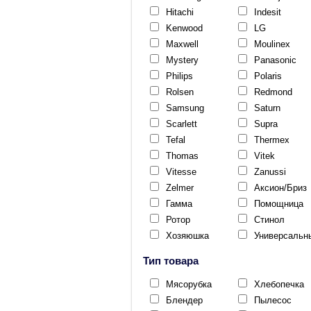
Hitachi
Indesit
Kenwood
LG
Maxwell
Moulinex
Mystery
Panasonic
Philips
Polaris
Rolsen
Redmond
Samsung
Saturn
Scarlett
Supra
Tefal
Thermex
Thomas
Vitek
Vitesse
Zanussi
Zelmer
Аксион/Бриз
Гамма
Помощница
Ротор
Стинол
Хозяюшка
Универсальн
Тип товара
Мясорубка
Хлебопечка
Блендер
Пылесос