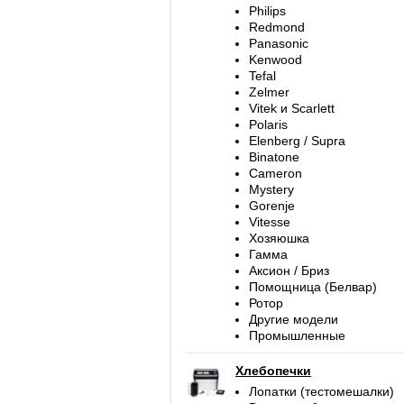
Philips
Redmond
Panasonic
Kenwood
Tefal
Zelmer
Vitek и Scarlett
Polaris
Elenberg / Supra
Binatone
Cameron
Mystery
Gorenje
Vitesse
Хозяюшка
Гамма
Аксион / Бриз
Помощница (Белвар)
Ротор
Другие модели
Промышленные
Хлебопечки
Лопатки (тестомешалки)