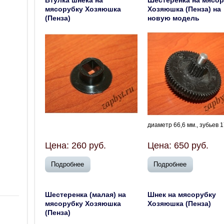
Втулка шнека на
Шестеренка на мясор
мясорубку Хозяюшка
Хозяюшка (Пенза) на
(Пенза)
новую модель
диаметр 66,6 мм., зубьев 1
Цена:
260
руб.
Цена:
650
руб.
Подробнее
Подробнее
Шестеренка (малая) на
Шнек на мясорубку
мясорубку Хозяюшка
Хозяюшка (Пенза)
(Пенза)