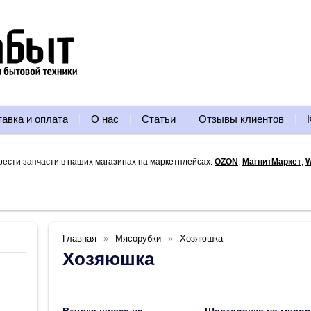
тавка и оплата
О нас
Статьи
Отзывы клиентов
рести запчасти в наших магазинах на маркетплейсах:
OZON
,
МагнитМаркет
,
W
Главная
Мясорубки
Хозяюшка
Хозяюшка