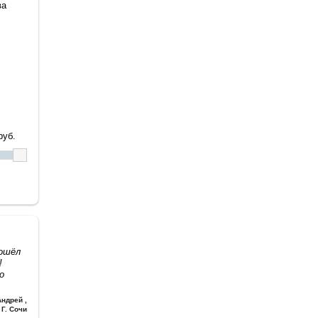
ва
уб.
дошёл
!
о
Андрей
,
Г. Сочи