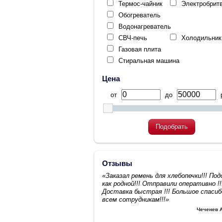
Термос-чайник
Электробрит
Обогреватель
Водонагреватель
СВЧ-печь
Холодильник
Газовая плита
Стиральная машина
Цена
от
до
р
Подобрать
Отзывы
«Заказал ремень для хлебопечки!!! По
как родной!!! Отправили оперативно !!
Доставка быстрая !!! Большое спасиб
всем сотрудникам!!!»
Чеченев 