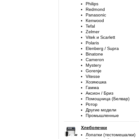
Philips
Redmond
Panasonic
Kenwood
Tefal
Zelmer
Vitek и Scarlett
Polaris
Elenberg / Supra
Binatone
Cameron
Mystery
Gorenje
Vitesse
Хозяюшка
Гамма
Аксион / Бриз
Помощница (Белвар)
Ротор
Другие модели
Промышленные
Хлебопечки
Лопатки (тестомешалки)