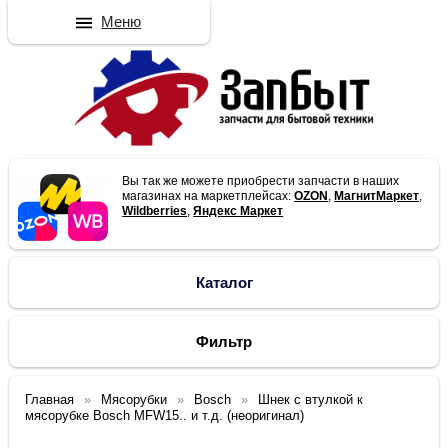
Меню
Вы так же можете приобрести запчасти в наших
магазинах на маркетплейсах:
OZON
,
МагнитМаркет
,
Wildberries
,
Яндекс Маркет
Каталог
Фильтр
Главная
Мясорубки
Bosch
Шнек с втулкой к
мясорубке Bosch MFW15.. и т.д. (неоригинал)