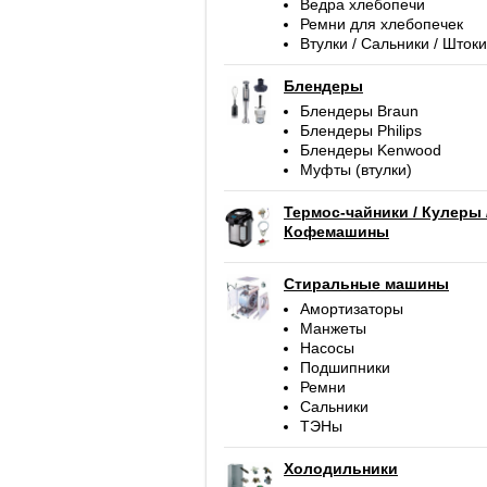
Ведра хлебопечи
Ремни для хлебопечек
Втулки / Сальники / Штоки
Блендеры
Блендеры Braun
Блендеры Philips
Блендеры Kenwood
Муфты (втулки)
Термос-чайники / Кулеры 
Кофемашины
Стиральные машины
Амортизаторы
Манжеты
Насосы
Подшипники
Ремни
Сальники
ТЭНы
Холодильники