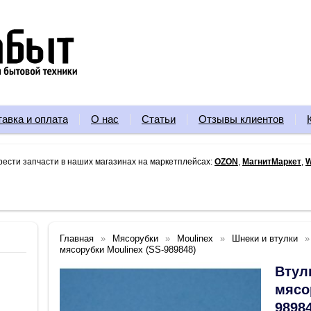
тавка и оплата
О нас
Статьи
Отзывы клиентов
рести запчасти в наших магазинах на маркетплейсах:
OZON
,
МагнитМаркет
,
W
Главная
Мясорубки
Moulinex
Шнеки и втулки
мясорубки Moulinex (SS-989848)
Втул
мясо
9898