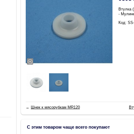
Втулка 
- Мулин
Код: SS
←
Шнек к мясорубкам MR120
Вт
С этим товаром чаще всего покупают