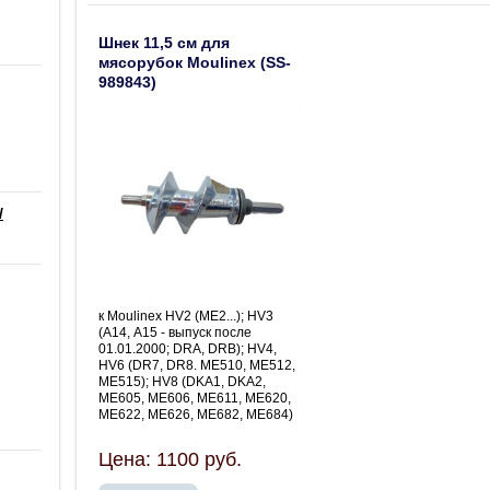
Шнек 11,5 см для
мясорубок Moulinex (SS-
989843)
/
к Moulinex HV2 (ME2...); HV3
(А14, А15 - выпуск после
01.01.2000; DRA, DRB); HV4,
HV6 (DR7, DR8. ME510, ME512,
ME515); HV8 (DKA1, DKA2,
ME605, ME606, ME611, ME620,
ME622, ME626, ME682, ME684)
Цена:
1100
руб.