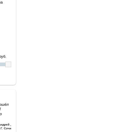
ва
уб.
дошёл
!
о
Андрей
,
Г. Сочи