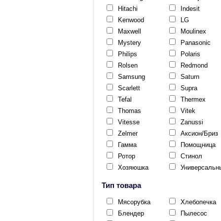
Hitachi
Indesit
Kenwood
LG
Maxwell
Moulinex
Mystery
Panasonic
Philips
Polaris
Rolsen
Redmond
Samsung
Saturn
Scarlett
Supra
Tefal
Thermex
Thomas
Vitek
Vitesse
Zanussi
Zelmer
Аксион/Бриз
Гамма
Помощница
Ротор
Стинол
Хозяюшка
Универсальн
Тип товара
Мясорубка
Хлебопечка
Блендер
Пылесос