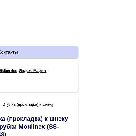
Контакты
ildberries
,
Яндекс Маркет
Втулка (прокладка) к шнеку
ка (прокладка) к шнеку
рубки Moulinex (SS-
48)