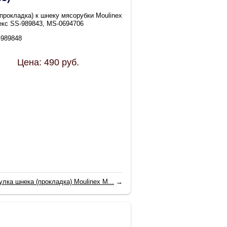
(прокладка) к шнеку мясорубки Moulinex
екс SS-989843, MS-0694706
-989848
Цена:
490
руб.
улка шнека (прокладка) Moulinex M...
→