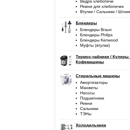
Ведра хлебопечи
Ремни для хлебопечек
Втулки / Сальники / Штоки
Блендеры
Блендеры Braun
Блендеры Philips
Блендеры Kenwood
Муфты (втулки)
Термос-чайники / Кулеры 
Кофемашины
Стиральные машины
Амортизаторы
Манжеты
Насосы
Подшипники
Ремни
Сальники
ТЭНы
Холодильники