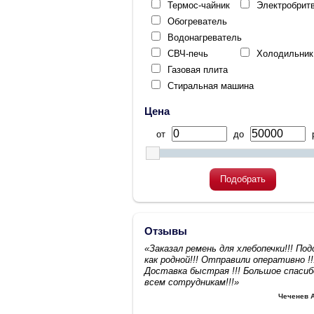
Термос-чайник
Электробрит
Обогреватель
Водонагреватель
СВЧ-печь
Холодильник
Газовая плита
Стиральная машина
Цена
от
до
р
Подобрать
Отзывы
«Заказал ремень для хлебопечки!!! По
как родной!!! Отправили оперативно !!
Доставка быстрая !!! Большое спасиб
всем сотрудникам!!!»
Чеченев 