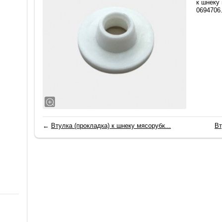
к шнеку
0694706
←
Втулка (прокладка) к шнеку мясорубк...
Вт