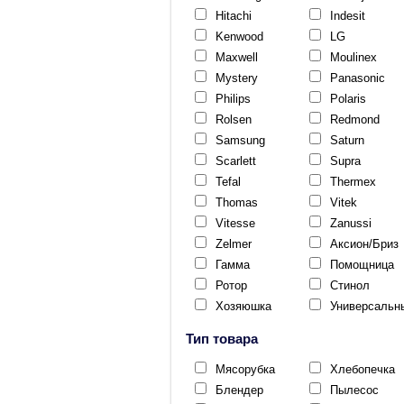
Hitachi
Indesit
Kenwood
LG
Maxwell
Moulinex
Mystery
Panasonic
Philips
Polaris
Rolsen
Redmond
Samsung
Saturn
Scarlett
Supra
Tefal
Thermex
Thomas
Vitek
Vitesse
Zanussi
Zelmer
Аксион/Бриз
Гамма
Помощница
Ротор
Стинол
Хозяюшка
Универсальн
Тип товара
Мясорубка
Хлебопечка
Блендер
Пылесос