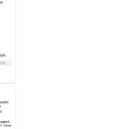
ва
уб.
дошёл
!
о
Андрей
,
Г. Сочи