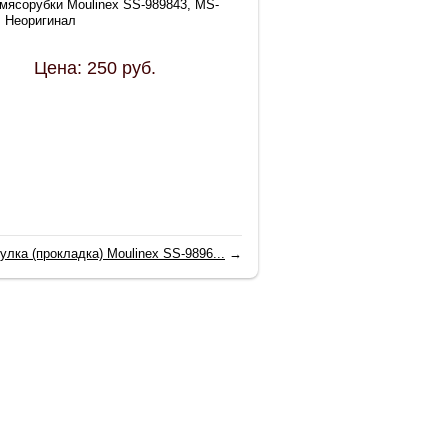
 мясорубки Moulinex SS-989843, MS-
. Неоригинал
Цена:
250
руб.
улка (прокладка) Moulinex SS-9896...
→