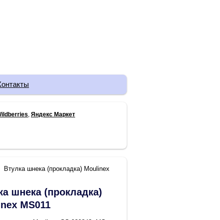
Контакты
ildberries
,
Яндекс Маркет
Втулка шнека (прокладка) Moulinex
ка шнека (прокладка)
inex MS011