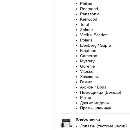
Philips
Redmond
Panasonic
Kenwood
Tefal
Zelmer
Vitek и Scarlett
Polaris
Elenberg / Supra
Binatone
Cameron
Mystery
Gorenje
Vitesse
Хозяюшка
Гамма
Аксион / Бриз
Помощница (Белвар)
Ротор
Другие модели
Промышленные
Хлебопечки
Лопатки (тестомешалки)