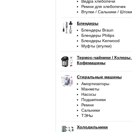
Ведра хлебопечи
Ремни для хлебопечек
Втулки / Сальники / Штоки
Блендеры
Блендеры Braun
Блендеры Philips
Блендеры Kenwood
Муфты (втулки)
Термос-чайники / Кулеры 
Кофемашины
Стиральные машины
Амортизаторы
Манжеты
Насосы
Подшипники
Ремни
Сальники
ТЭНы
Холодильники