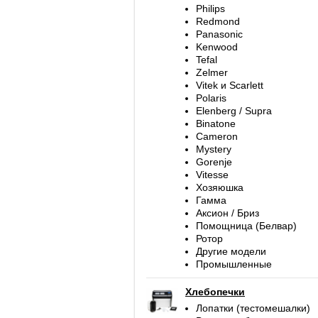
Philips
Redmond
Panasonic
Kenwood
Tefal
Zelmer
Vitek и Scarlett
Polaris
Elenberg / Supra
Binatone
Cameron
Mystery
Gorenje
Vitesse
Хозяюшка
Гамма
Аксион / Бриз
Помощница (Белвар)
Ротор
Другие модели
Промышленные
Хлебопечки
Лопатки (тестомешалки)