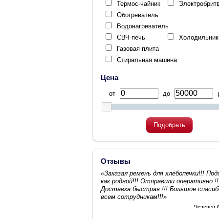
Термос-чайник
Электробрит
Обогреватель
Водонагреватель
СВЧ-печь
Холодильник
Газовая плита
Стиральная машина
Цена
от
до
р
Подобрать
Отзывы
«Заказал ремень для хлебопечки!!! По
как родной!!! Отправили оперативно !!
Доставка быстрая !!! Большое спасиб
всем сотрудникам!!!»
Чеченев 