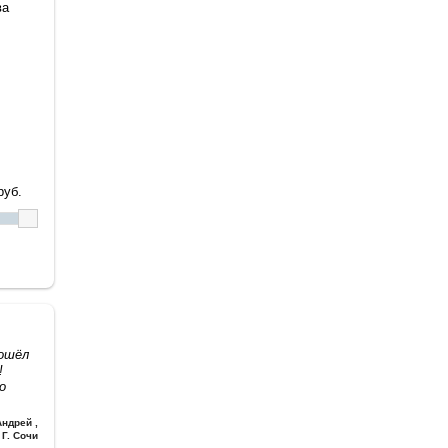
ва
уб.
дошёл
!
о
Андрей
,
Г. Сочи