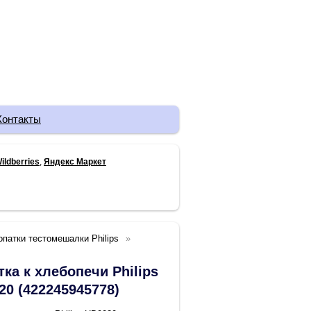
Контакты
ildberries
,
Яндекс Маркет
опатки тестомешалки Philips
ка к хлебопечи Philips
20 (422245945778)