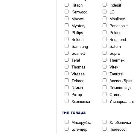
Hitachi
Indesit
Kenwood
LG
Maxwell
Moulinex
Mystery
Panasonic
Philips
Polaris
Rolsen
Redmond
Samsung
Saturn
Scarlett
Supra
Tefal
Thermex
Thomas
Vitek
Vitesse
Zanussi
Zelmer
Аксион/Бриз
Гамма
Помощница
Ротор
Стинол
Хозяюшка
Универсальн
Тип товара
Мясорубка
Хлебопечка
Блендер
Пылесос