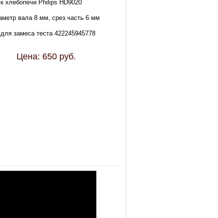
к хлебопечи Philips HD9020
аметр вала 8 мм, срез.часть 6 мм
 для замеса теста 422245945778
Цена:
650
руб.