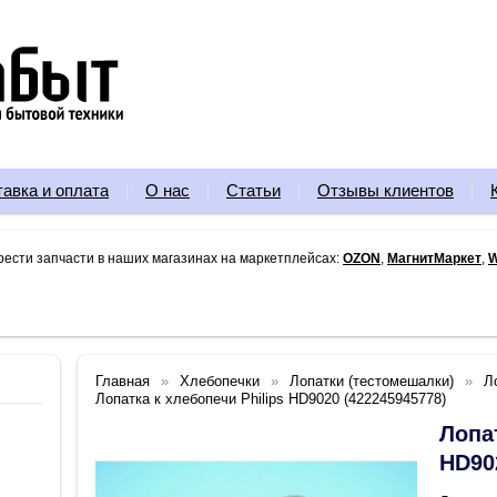
тавка и оплата
О нас
Статьи
Отзывы клиентов
рести запчасти в наших магазинах на маркетплейсах:
OZON
,
МагнитМаркет
,
W
Главная
Хлебопечки
Лопатки (тестомешалки)
Л
Лопатка к хлебопечи Philips HD9020 (422245945778)
Лопат
HD90