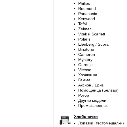
Philips
Redmond
Panasonic
Kenwood
Tefal
Zelmer
Vitek и Scarlett
Polaris
Elenberg / Supra
Binatone
Cameron
Mystery
Gorenje
Vitesse
Хозяюшка
Гамма
Аксион / Бриз
Помощница (Белвар)
Ротор
Другие модели
Промышленные
Хлебопечки
Лопатки (тестомешалки)