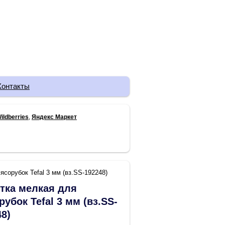
Контакты
ildberries
,
Яндекс Маркет
сорубок Tefal 3 мм (вз.SS-192248)
тка мелкая для
убок Tefal 3 мм (вз.SS-
48)