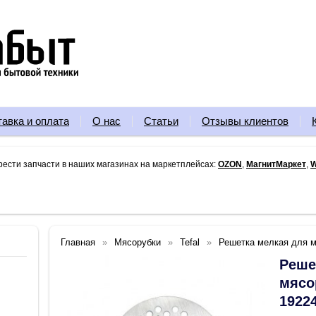
тавка и оплата
О нас
Статьи
Отзывы клиентов
рести запчасти в наших магазинах на маркетплейсах:
OZON
,
МагнитМаркет
,
W
Главная
Мясорубки
Tefal
Решетка мелкая для мя
Реше
мясор
1922