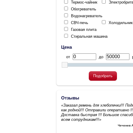
Термос-чайник
Электробрит
Обогреватель
Водонагреватель
СВЧ-печь
Холодильник
Газовая плита
Стиральная машина
Цена
от
до
р
Подобрать
Отзывы
«Заказал ремень для хлебопечки!!! По
как родной!!! Отправили оперативно !!
Доставка быстрая !!! Большое спасиб
всем сотрудникам!!!»
Чеченев 