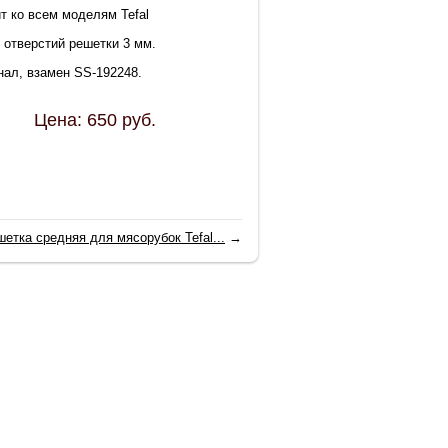
т ко всем моделям Tefal
 отверстий решетки 3 мм.
нал, взамен SS-192248.
Цена:
650
руб.
шетка средняя для мясорубок Tefal...
→