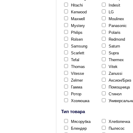
Hitachi
Indesit
Kenwood
LG
Maxwell
Moulinex
Mystery
Panasonic
Philips
Polaris
Rolsen
Redmond
Samsung
Saturn
Scarlett
Supra
Tefal
Thermex
Thomas
Vitek
Vitesse
Zanussi
Zelmer
Аксион/Бриз
Гамма
Помощница
Ротор
Стинол
Хозяюшка
Универсальн
Тип товара
Мясорубка
Хлебопечка
Блендер
Пылесос