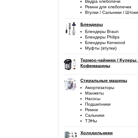
Ведра хлебопечи
Ремни для хлебопечек
Втулки / Сальники / Штоки
Блендеры
Блендеры Braun
Блендеры Philips
Блендеры Kenwood
Муфты (втулки)
Термос-чайники / Кулеры 
Кофемашины
Стиральные машины
Амортизаторы
Манжеты
Насосы
Подшипники
Ремни
Сальники
ТЭНы
Холодильники