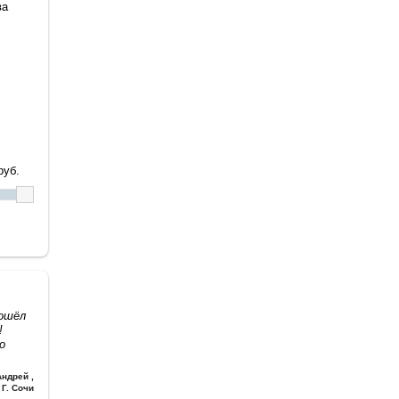
ва
уб.
дошёл
!
о
Андрей
,
Г. Сочи