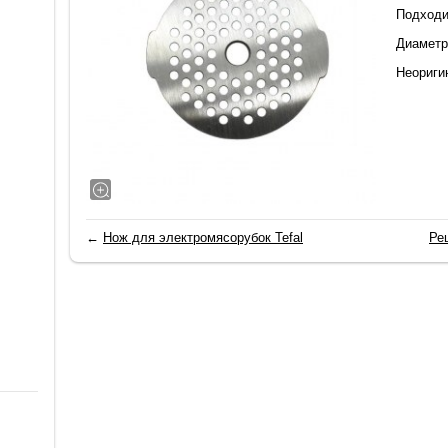
Подходи
Диаметр
Неориги
←
Нож для электромясорубок Tefal
Ре