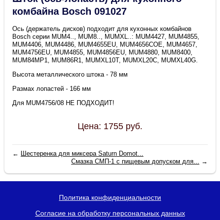
комбайна Bosch 091027
Ось (держатель дисков) подходит для кухонных комбайнов
Bosch серии MUM4.., MUM8.., MUMXL..: MUM4427, MUM4855,
MUM4406, MUM4486, MUM4655EU, MUM4656COE, MUM4657,
MUM4756EU, MUM4855, MUM4856EU, MUM4880, MUM8400,
MUM84MP1, MUM86R1, MUMXL10T, MUMXL20C, MUMXL40G.
Высота металлического штока - 78 мм
Размах лопастей - 166 мм
Для MUM4756/08 НЕ ПОДХОДИТ!
Цена:
1755
руб.
←
Шестеренка для миксера Saturn Domot...
Смазка СМП-1 с пищевым допуском для...
→
Политика конфиденциальности
Согласие на обработку персональных данных