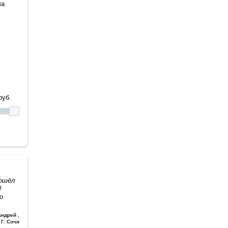
ва
уб.
дошёл
!
о
Андрей
,
Г. Сочи