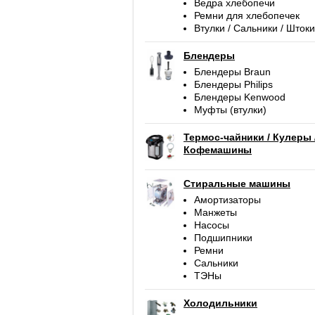
Ведра хлебопечи
Ремни для хлебопечек
Втулки / Сальники / Штоки
Блендеры
Блендеры Braun
Блендеры Philips
Блендеры Kenwood
Муфты (втулки)
Термос-чайники / Кулеры 
Кофемашины
Стиральные машины
Амортизаторы
Манжеты
Насосы
Подшипники
Ремни
Сальники
ТЭНы
Холодильники