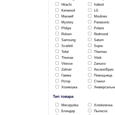
Hitachi
Indesit
Kenwood
LG
Maxwell
Moulinex
Mystery
Panasonic
Philips
Polaris
Rolsen
Redmond
Samsung
Saturn
Scarlett
Supra
Tefal
Thermex
Thomas
Vitek
Vitesse
Zanussi
Zelmer
Аксион/Бриз
Гамма
Помощница
Ротор
Стинол
Хозяюшка
Универсальн
Тип товара
Мясорубка
Хлебопечка
Блендер
Пылесос