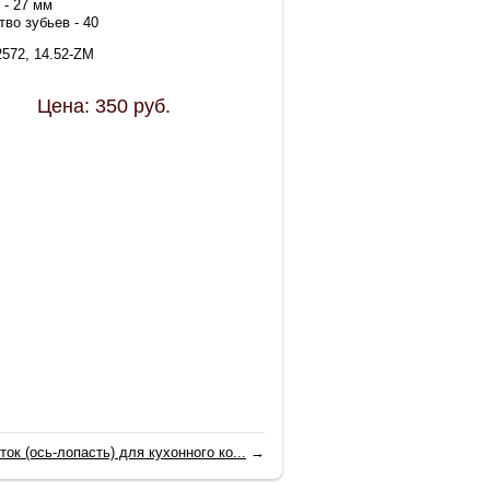
 - 27 мм
во зубьев - 40
2572, 14.52-ZM
Цена:
350
руб.
ток (ось-лопасть) для кухонного ко...
→