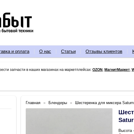
тавка и оплата
О нас
Статьи
Отзывы клиентов
рести запчасти в наших магазинах на маркетплейсах:
OZON
,
МагнитМаркет
,
W
Главная
Блендеры
Шестеренка для миксера Saturn
Шест
Satur
Высота 