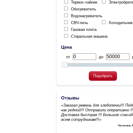
Термос-чайник
Электробрит
Обогреватель
Водонагреватель
СВЧ-печь
Холодильник
Газовая плита
Стиральная машина
Цена
от
до
р
Подобрать
Отзывы
«Заказал ремень для хлебопечки!!! По
как родной!!! Отправили оперативно !!
Доставка быстрая !!! Большое спасиб
всем сотрудникам!!!»
Чеченев 