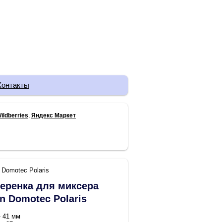
Контакты
ildberries
,
Яндекс Маркет
 Domotec Polaris
еренка для миксера
n Domotec Polaris
- 41 мм