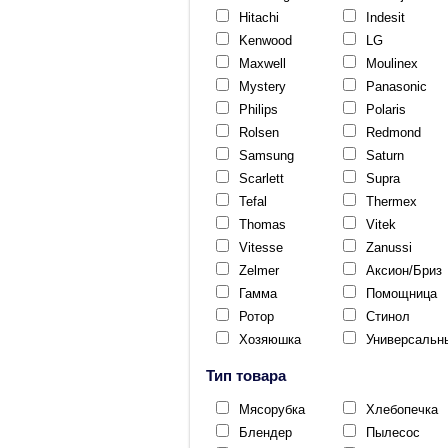
Hitachi
Indesit
Kenwood
LG
Maxwell
Moulinex
Mystery
Panasonic
Philips
Polaris
Rolsen
Redmond
Samsung
Saturn
Scarlett
Supra
Tefal
Thermex
Thomas
Vitek
Vitesse
Zanussi
Zelmer
Аксион/Бриз
Гамма
Помощница
Ротор
Стинол
Хозяюшка
Универсальн
Тип товара
Мясорубка
Хлебопечка
Блендер
Пылесос