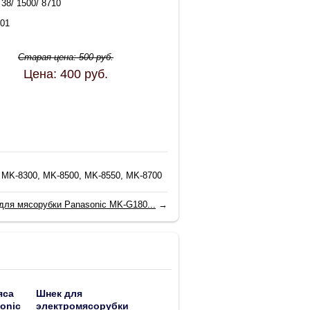
 38/ 1500/ 8710
01
Старая цена:
500
руб.
Цена:
400
руб.
MK-8300, MK-8500, MK-8550, MK-8700
для мясорубки Panasonic MK-G180...
→
яса
Шнек для
onic
электромясорубки