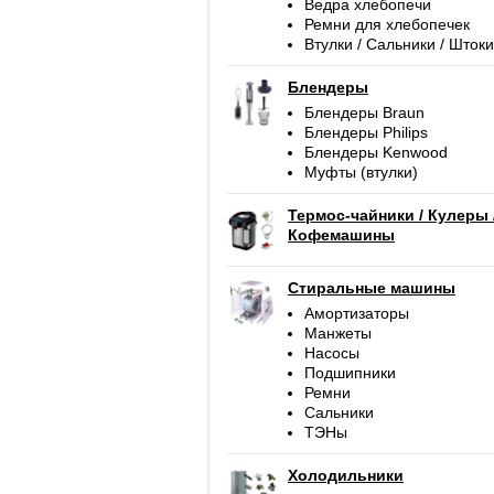
Ведра хлебопечи
Ремни для хлебопечек
Втулки / Сальники / Штоки
Блендеры
Блендеры Braun
Блендеры Philips
Блендеры Kenwood
Муфты (втулки)
Термос-чайники / Кулеры 
Кофемашины
Стиральные машины
Амортизаторы
Манжеты
Насосы
Подшипники
Ремни
Сальники
ТЭНы
Холодильники