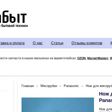
тавка и оплата
О нас
Статьи
Отзывы клиентов
рести запчасти в наших магазинах на маркетплейсах:
OZON
,
МагнитМаркет
,
W
Главная
Мясорубки
Panasonic
Нож для мясоруб
Нож 
Pana
Нож для