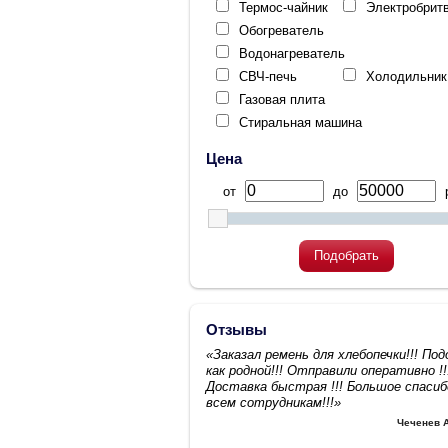
Термос-чайник
Электробрит
Обогреватель
Водонагреватель
СВЧ-печь
Холодильник
Газовая плита
Стиральная машина
Цена
от
до
р
Подобрать
Отзывы
«Заказал ремень для хлебопечки!!! По
как родной!!! Отправили оперативно !!
Доставка быстрая !!! Большое спасиб
всем сотрудникам!!!»
Чеченев 