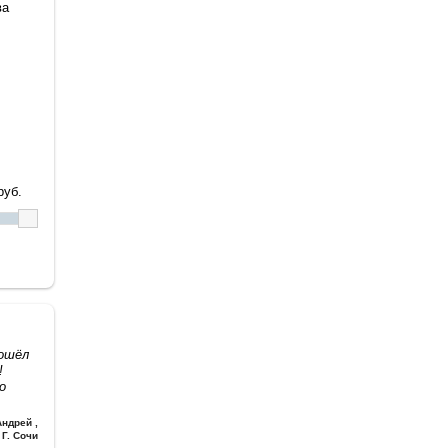
ва
уб.
дошёл
!
о
Андрей
,
Г. Сочи