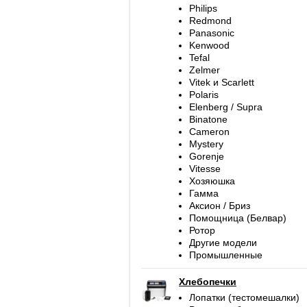
Philips
Redmond
Panasonic
Kenwood
Tefal
Zelmer
Vitek и Scarlett
Polaris
Elenberg / Supra
Binatone
Cameron
Mystery
Gorenje
Vitesse
Хозяюшка
Гамма
Аксион / Бриз
Помощница (Белвар)
Ротор
Другие модели
Промышленные
Хлебопечки
Лопатки (тестомешалки)