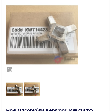
Нож мясорубки Kenwood KW714423