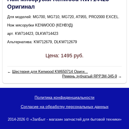
Оригинал
Для моделей: MG700, MG710, MG720, AT955, PRO2000 EXCEL.
Нож мясорубки KENWOOD (КЕНВУД)
арт. KW714423, DLKW714423
Альтернатива: KW712679, DLKW712679
Цена:
1495
руб.
←
Шестерня для Kenwood KW650714 Ориги...
Ремень зубчатый RPP3M-345-9
→
Политика конфиденциальности
Согласие на обработку персональных данных
2014-2026 © «ЗапБыт - магазин запчастей для бытовой техники»