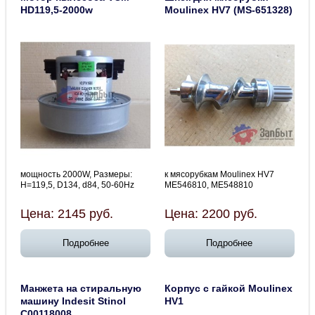
HD119,5-2000w
Moulinex HV7 (MS-651328)
мощность 2000W, Размеры:
к мясорубкам Moulinex HV7
H=119,5, D134, d84, 50-60Hz
ME546810, ME548810
Цена:
2145
руб.
Цена:
2200
руб.
Подробнее
Подробнее
Манжета на стиральную
Корпус с гайкой Moulinex
машину Indesit Stinol
HV1
C00118008