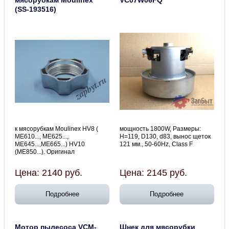
мясорубкам Moulinex
VC07W06FQ
(SS-193516)
к мясорубкам Moulinex HV8 (
мощность 1800W, Размеры:
ME610..., ME625...,
H=119, D130, d83, вынос щеток
ME645...,ME665...) HV10
121 мм., 50-60Hz, Class F
(ME850...). Оригинал
Цена:
2140
руб.
Цена:
2145
руб.
Подробнее
Подробнее
Мотор пылесоса VCM-
Шнек для мясорубки