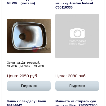
MFW6... (металл)
машину Ariston Indesit
C00110330
Оригинал. Для моделей:
MFW66..., MFW67..., MFW68...
Цена:
2050
руб.
Цена:
2080
руб.
Подробнее
Подробнее
Чаша к блендеру Braun
Манжета на стиральную
64184642
машину Beko 2905572900