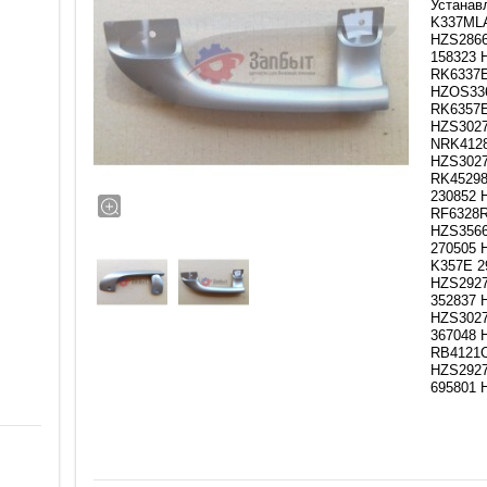
Устанав
K337MLA
HZS2866
158323 
RK6337E
HZOS336
RK6357E
HZS3027
NRK4128
HZS3027
RK45298
230852 
RF6328R
HZS3566
270505 
K357E 2
HZS2927
352837 
HZS3027
367048 
RB4121C
HZS2927
695801 