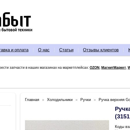
тавка и оплата
О нас
Статьи
Отзывы клиентов
рести запчасти в наших магазинах на маркетплейсах:
OZON
,
МагнитМаркет
,
W
Главная
Холодильники
Ручки
Ручка верхняя Go
Ручк
(3151
Коды вз