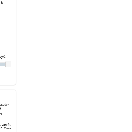
ва
уб.
дошёл
!
о
Андрей
,
Г. Сочи