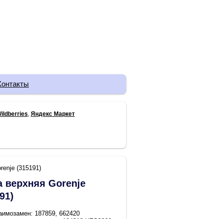
Контакты
ildberries
,
Яндекс Маркет
renje (315191)
а верхняя Gorenje
91)
аимозамен: 187859, 662420