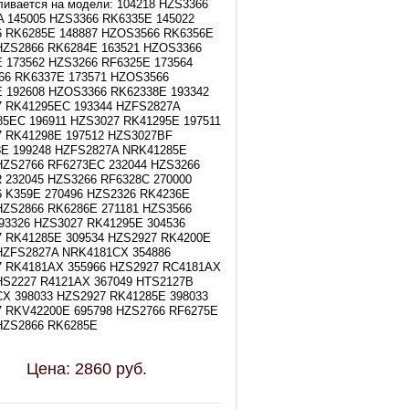
ливается на модели: 104218 HZS3366
 145005 HZS3366 RK6335E 145022
 RK6285E 148887 HZOS3566 RK6356E
HZS2866 RK6284E 163521 HZOS3366
 173562 HZS3266 RF6325E 173564
6 RK6337E 173571 HZOS3566
 192608 HZOS3366 RK62338E 193342
 RK41295EC 193344 HZFS2827A
5EC 196911 HZS3027 RK41295E 197511
 RK41298E 197512 HZS3027BF
E 199248 HZFS2827A NRK41285E
HZS2766 RF6273EC 232044 HZS3266
 232045 HZS3266 RF6328C 270000
 K359E 270496 HZS2326 RK4236E
HZS2866 RK6286E 271181 HZS3566
93326 HZS3027 RK41295E 304536
 RK41285E 309534 HZS2927 RK4200E
HZFS2827A NRK4181CX 354886
 RK4181AX 355966 HZS2927 RC4181AX
HS2227 R4121AX 367049 HTS2127B
X 398033 HZS2927 RK41285E 398033
 RKV42200E 695798 HZS2766 RF6275E
HZS2866 RK6285E
Цена:
2860
руб.