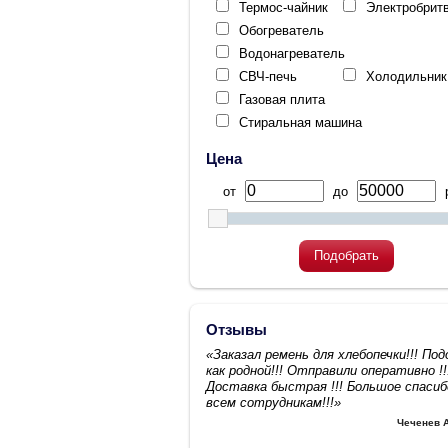
Термос-чайник
Электробрит
Обогреватель
Водонагреватель
СВЧ-печь
Холодильник
Газовая плита
Стиральная машина
Цена
от
до
р
Подобрать
Отзывы
«Заказал ремень для хлебопечки!!! По
как родной!!! Отправили оперативно !!
Доставка быстрая !!! Большое спасиб
всем сотрудникам!!!»
Чеченев 