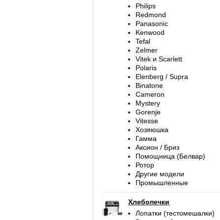
Philips
Redmond
Panasonic
Kenwood
Tefal
Zelmer
Vitek и Scarlett
Polaris
Elenberg / Supra
Binatone
Cameron
Mystery
Gorenje
Vitesse
Хозяюшка
Гамма
Аксион / Бриз
Помощница (Белвар)
Ротор
Другие модели
Промышленные
Хлебопечки
Лопатки (тестомешалки)