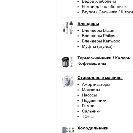
Ведра хлебопечи
Ремни для хлебопечек
Втулки / Сальники / Штоки
Блендеры
Блендеры Braun
Блендеры Philips
Блендеры Kenwood
Муфты (втулки)
Термос-чайники / Кулеры 
Кофемашины
Стиральные машины
Амортизаторы
Манжеты
Насосы
Подшипники
Ремни
Сальники
ТЭНы
Холодильники