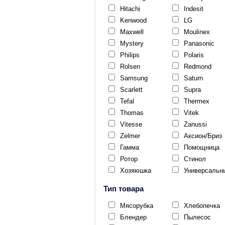
Hitachi
Indesit
Kenwood
LG
Maxwell
Moulinex
Mystery
Panasonic
Philips
Polaris
Rolsen
Redmond
Samsung
Saturn
Scarlett
Supra
Tefal
Thermex
Thomas
Vitek
Vitesse
Zanussi
Zelmer
Аксион/Бриз
Гамма
Помощница
Ротор
Стинол
Хозяюшка
Универсальн
Тип товара
Мясорубка
Хлебопечка
Блендер
Пылесос