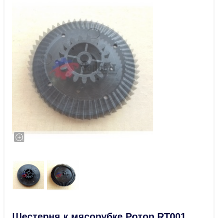
Шестерня к мясорубке Ротор RT001