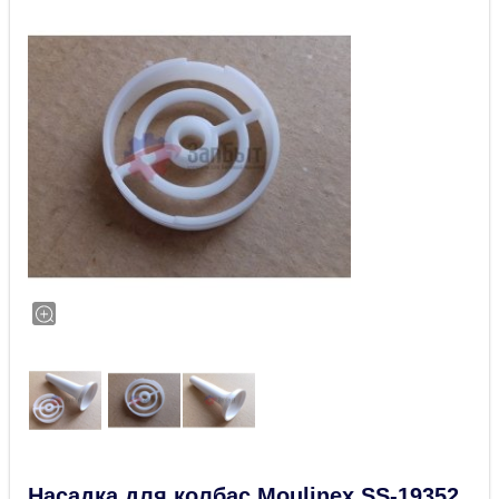
Насадка для колбас Moulinex SS-19352