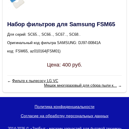
Набор фильтров для Samsung FSM65
Для серий: SC65.., SC66.., SC67.., SC68..
Оригинальный код фильтра SAMSUNG: DJ97-00841A
код: FSM65, az010164(FSM01)
Цена:
400
руб.
←
Фильтр к пылесосу LG VC
Мешок многоразовый для сбора пыли к...
→
Политика конфиденциальности
Согласие на обработку персональных данных
2014-2026 © «ЗапБыт - магазин запчастей для бытовой техники»