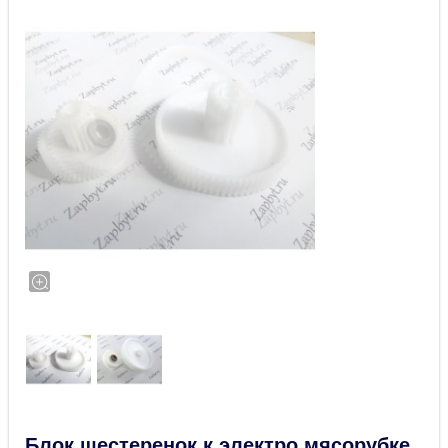
Блок шестеренок к электро мясорубке