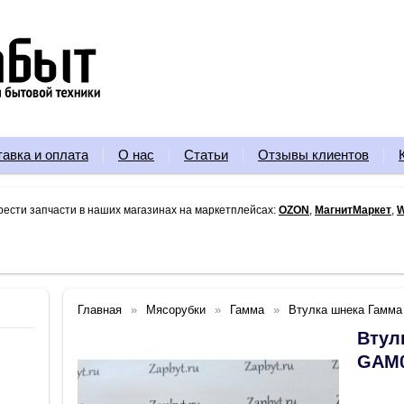
тавка и оплата
О нас
Статьи
Отзывы клиентов
рести запчасти в наших магазинах на маркетплейсах:
OZON
,
МагнитМаркет
,
W
Главная
Мясорубки
Гамма
Втулка шнека Гамма
Втул
GAM