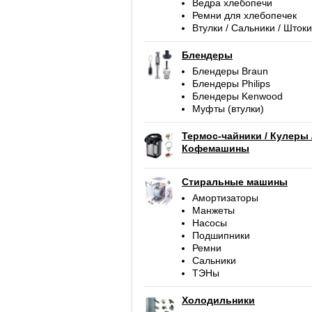
Ведра хлебопечи
Ремни для хлебопечек
Втулки / Сальники / Штоки
Блендеры
Блендеры Braun
Блендеры Philips
Блендеры Kenwood
Муфты (втулки)
Термос-чайники / Кулеры 
Кофемашины
Стиральные машины
Амортизаторы
Манжеты
Насосы
Подшипники
Ремни
Сальники
ТЭНы
Холодильники