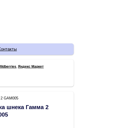
Контакты
ildberries
,
Яндекс Маркет
 2 GAM005
ка шнека Гамма 2
005