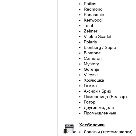
Philips
Redmond
Panasonic
Kenwood
Tefal
Zelmer
Vitek и Scarlett
Polaris
Elenberg / Supra
Binatone
Cameron
Mystery
Gorenje
Vitesse
Хозяюшка
Гамма
Аксион / Бриз
Помощница (Белвар)
Ротор
Другие модели
Промышленные
Хлебопечки
Лопатки (тестомешалки)