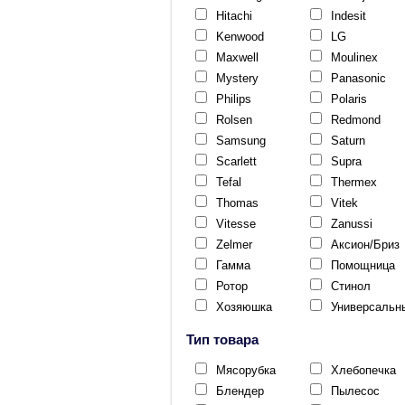
Hitachi
Indesit
Kenwood
LG
Maxwell
Moulinex
Mystery
Panasonic
Philips
Polaris
Rolsen
Redmond
Samsung
Saturn
Scarlett
Supra
Tefal
Thermex
Thomas
Vitek
Vitesse
Zanussi
Zelmer
Аксион/Бриз
Гамма
Помощница
Ротор
Стинол
Хозяюшка
Универсальн
Тип товара
Мясорубка
Хлебопечка
Блендер
Пылесос