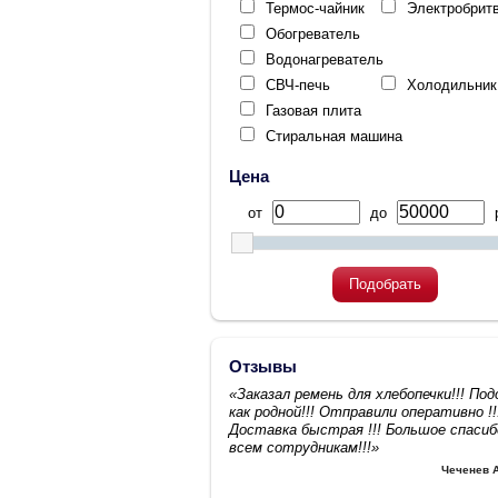
Термос-чайник
Электробрит
Обогреватель
Водонагреватель
СВЧ-печь
Холодильник
Газовая плита
Стиральная машина
Цена
от
до
р
Подобрать
Отзывы
«Заказал ремень для хлебопечки!!! По
как родной!!! Отправили оперативно !!
Доставка быстрая !!! Большое спасиб
всем сотрудникам!!!»
Чеченев 