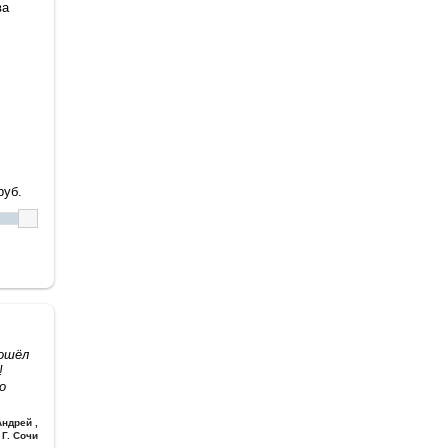
ва
уб.
дошёл
!
о
Андрей
,
Г. Сочи