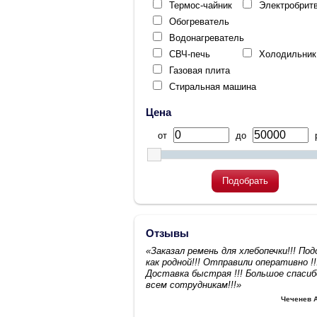
Термос-чайник
Электробрит
Обогреватель
Водонагреватель
СВЧ-печь
Холодильник
Газовая плита
Стиральная машина
Цена
от
до
р
Подобрать
Отзывы
«Заказал ремень для хлебопечки!!! По
как родной!!! Отправили оперативно !!
Доставка быстрая !!! Большое спасиб
всем сотрудникам!!!»
Чеченев 