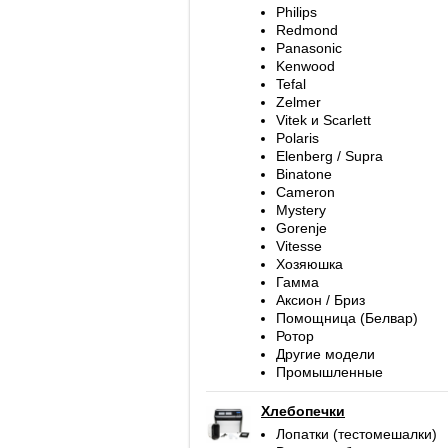
Philips
Redmond
Panasonic
Kenwood
Tefal
Zelmer
Vitek и Scarlett
Polaris
Elenberg / Supra
Binatone
Cameron
Mystery
Gorenje
Vitesse
Хозяюшка
Гамма
Аксион / Бриз
Помощница (Белвар)
Ротор
Другие модели
Промышленные
Хлебопечки
Лопатки (тестомешалки)