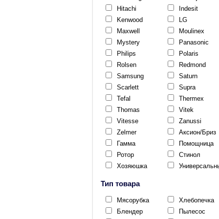
Hitachi
Indesit
Kenwood
LG
Maxwell
Moulinex
Mystery
Panasonic
Philips
Polaris
Rolsen
Redmond
Samsung
Saturn
Scarlett
Supra
Tefal
Thermex
Thomas
Vitek
Vitesse
Zanussi
Zelmer
Аксион/Бриз
Гамма
Помощница
Ротор
Стинол
Хозяюшка
Универсальн
Тип товара
Мясорубка
Хлебопечка
Блендер
Пылесос