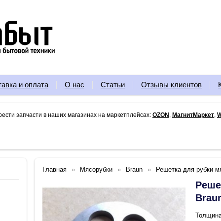
тавка и оплата
О нас
Статьи
Отзывы клиентов
рести запчасти в наших магазинах на маркетплейсах:
OZON
,
МагнитМаркет
,
W
Главная
Мясорубки
Braun
Решетка для рубки м
Реше
Brau
Толщина