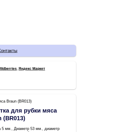
Контакты
ildberries
,
Яндекс Маркет
яса Braun (BR013)
тка для рубки мяса
n (BR013)
 5 мм., Диаметр 53 мм., диаметр