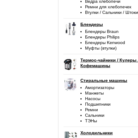
Ведра хлебопечи
Ремни для хлебопечек
Втулки / Сальники / Штоки
Блендеры
Блендеры Braun
Блендеры Philips
Блендеры Kenwood
Муфты (втулки)
Термос-чайники / Кулеры 
Кофемашины
Стиральные машины
Амортизаторы
Манжеты
Насосы
Подшипники
Ремни
Сальники
ТЭНы
Холодильники