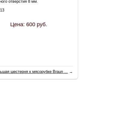
ного отверстия 8 мм.
013
Цена:
600
руб.
ьшая шестерня к мясорубке Braun ...
→