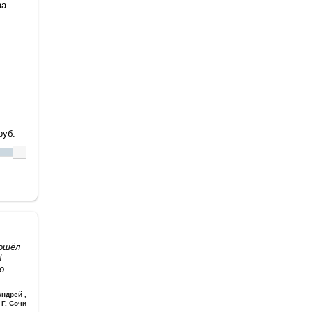
ва
уб.
дошёл
!
о
Андрей
,
Г. Сочи