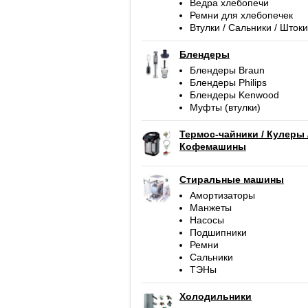
Ведра хлебопечи
Ремни для хлебопечек
Втулки / Сальники / Штоки
Блендеры
Блендеры Braun
Блендеры Philips
Блендеры Kenwood
Муфты (втулки)
Термос-чайники / Кулеры 
Кофемашины
Стиральные машины
Амортизаторы
Манжеты
Насосы
Подшипники
Ремни
Сальники
ТЭНы
Холодильники