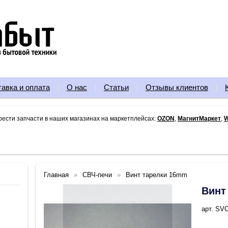
тавка и оплата
О нас
Статьи
Отзывы клиентов
рести запчасти в наших магазинах на маркетплейсах:
OZON
,
МагнитМаркет
,
W
Главная
СВЧ-печи
Винт тарелки 16mm
Винт
арт. SV