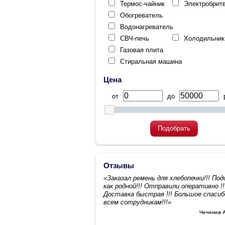
Термос-чайник
Электробрит
Обогреватель
Водонагреватель
СВЧ-печь
Холодильник
Газовая плита
Стиральная машина
Цена
от
до
р
Подобрать
Отзывы
«Заказал ремень для хлебопечки!!! По
как родной!!! Отправили оперативно !!
Доставка быстрая !!! Большое спасиб
всем сотрудникам!!!»
Чеченев 