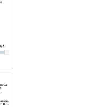
ва
уб.
дошёл
!
о
Андрей
,
Г. Сочи