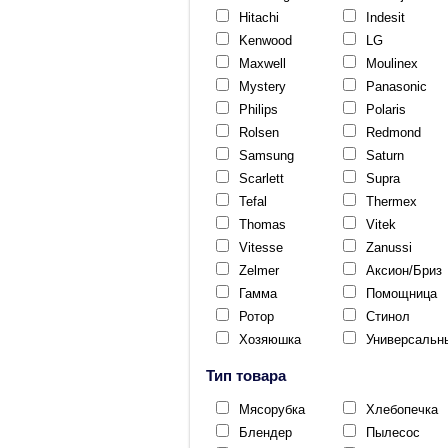
Hitachi
Indesit
Kenwood
LG
Maxwell
Moulinex
Mystery
Panasonic
Philips
Polaris
Rolsen
Redmond
Samsung
Saturn
Scarlett
Supra
Tefal
Thermex
Thomas
Vitek
Vitesse
Zanussi
Zelmer
Аксион/Бриз
Гамма
Помощница
Ротор
Стинол
Хозяюшка
Универсальн
Тип товара
Мясорубка
Хлебопечка
Блендер
Пылесос