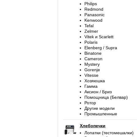
Philips
Redmond
Panasonic
Kenwood
Tefal
Zelmer
Vitek и Scarlett
Polaris
Elenberg / Supra
Binatone
Cameron
Mystery
Gorenje
Vitesse
Хозяюшка
Гамма
Аксион / Бриз
Помощница (Белвар)
Ротор
Другие модели
Промышленные
Хлебопечки
Лопатки (тестомешалки)