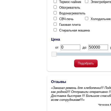
Термос-чайник
Электробрит
Обогреватель
Водонагреватель
СВЧ-печь
Холодильник
Газовая плита
Стиральная машина
Цена
от
до
р
Подобрать
Отзывы
«Заказал ремень для хлебопечки!!! По
как родной!!! Отправили оперативно !!
Доставка быстрая !!! Большое спасиб
всем сотрудникам!!!»
Чеченев 