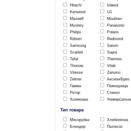
Hitachi
Indesit
Kenwood
LG
Maxwell
Moulinex
Mystery
Panasonic
Philips
Polaris
Rolsen
Redmond
Samsung
Saturn
Scarlett
Supra
Tefal
Thermex
Thomas
Vitek
Vitesse
Zanussi
Zelmer
Аксион/Бриз
Гамма
Помощница
Ротор
Стинол
Хозяюшка
Универсальн
Тип товара
Мясорубка
Хлебопечка
Блендер
Пылесос