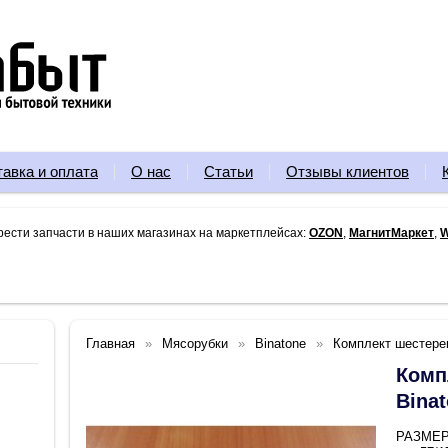
тавка и оплата
О нас
Статьи
Отзывы клиентов
рести запчасти в наших магазинах на маркетплейсах:
OZON
,
МагнитМаркет
,
W
Главная
Мясорубки
Binatone
Комплект шестере
Комп
Bina
РАЗМЕРЫ