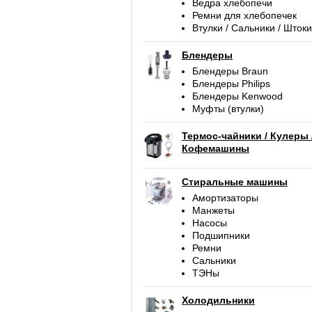
Ведра хлебопечи
Ремни для хлебопечек
Втулки / Сальники / Штоки
Блендеры
Блендеры Braun
Блендеры Philips
Блендеры Kenwood
Муфты (втулки)
Термос-чайники / Кулеры 
Кофемашины
Стиральные машины
Амортизаторы
Манжеты
Насосы
Подшипники
Ремни
Сальники
ТЭНы
Холодильники