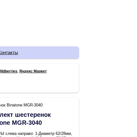
Контакты
ildberries
,
Яндекс Маркет
нок Binatone MGR-3040
лект шестеренок
tone MGR-3040
 слева направо: 1-Диаметр 62/28мм,