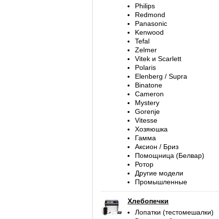
Philips
Redmond
Panasonic
Kenwood
Tefal
Zelmer
Vitek и Scarlett
Polaris
Elenberg / Supra
Binatone
Cameron
Mystery
Gorenje
Vitesse
Хозяюшка
Гамма
Аксион / Бриз
Помощница (Белвар)
Ротор
Другие модели
Промышленные
Хлебопечки
Лопатки (тестомешалки)