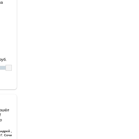
ва
уб.
дошёл
!
о
Андрей
,
Г. Сочи