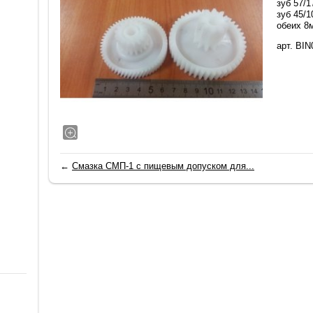
зуб 57/1
зуб 45/1
обеих 8
арт. BIN
←
Смазка СМП-1 с пищевым допуском для...