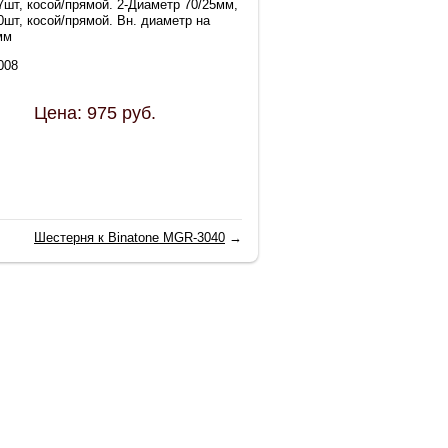
7шт, косой/прямой. 2-Диаметр 70/25мм,
0шт, косой/прямой. Вн. диаметр на
мм
008
Цена:
975
руб.
Шестерня к Binatone MGR-3040
→