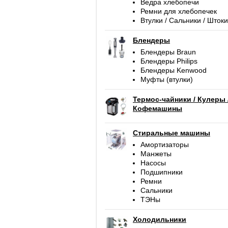
Ведра хлебопечи
Ремни для хлебопечек
Втулки / Сальники / Штоки
Блендеры
Блендеры Braun
Блендеры Philips
Блендеры Kenwood
Муфты (втулки)
Термос-чайники / Кулеры 
Кофемашины
Стиральные машины
Амортизаторы
Манжеты
Насосы
Подшипники
Ремни
Сальники
ТЭНы
Холодильники