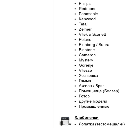
Philips
Redmond
Panasonic
Kenwood
Tefal
Zelmer
Vitek и Scarlett
Polaris
Elenberg / Supra
Binatone
Cameron
Mystery
Gorenje
Vitesse
Хозяюшка
Гамма
Аксион / Бриз
Помощница (Белвар)
Ротор
Другие модели
Промышленные
Хлебопечки
Лопатки (тестомешалки)