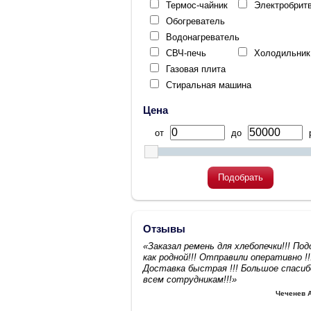
Термос-чайник
Электробрит
Обогреватель
Водонагреватель
СВЧ-печь
Холодильник
Газовая плита
Стиральная машина
Цена
от
до
р
Подобрать
Отзывы
«Заказал ремень для хлебопечки!!! По
как родной!!! Отправили оперативно !!
Доставка быстрая !!! Большое спасиб
всем сотрудникам!!!»
Чеченев 