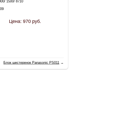
300/ 1500/ 8710
09
Цена:
970
руб.
Блок шестеренок Panasonic PS011
→