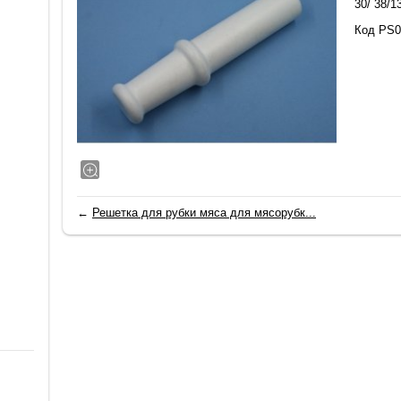
30/ 38/1
Код PS0
←
Решетка для рубки мяса для мясорубк...