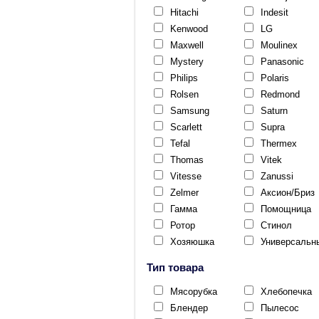
Hitachi
Indesit
Kenwood
LG
Maxwell
Moulinex
Mystery
Panasonic
Philips
Polaris
Rolsen
Redmond
Samsung
Saturn
Scarlett
Supra
Tefal
Thermex
Thomas
Vitek
Vitesse
Zanussi
Zelmer
Аксион/Бриз
Гамма
Помощница
Ротор
Стинол
Хозяюшка
Универсальн
Тип товара
Мясорубка
Хлебопечка
Блендер
Пылесос