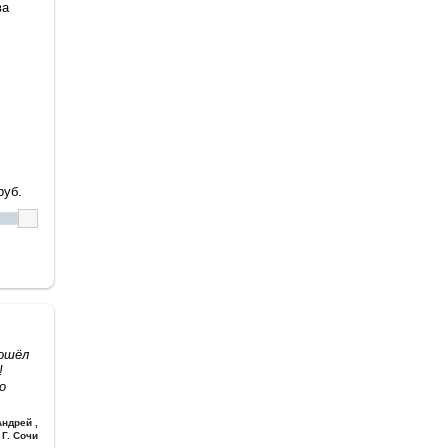
ва
уб.
дошёл
!
о
Андрей
,
Г. Сочи