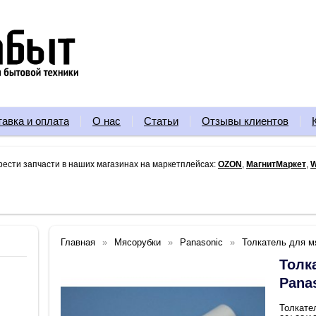
тавка и оплата
О нас
Статьи
Отзывы клиентов
рести запчасти в наших магазинах на маркетплейсах:
OZON
,
МагнитМаркет
,
W
Главная
Мясорубки
Panasonic
Толкатель для м
Толк
Pana
Толкате