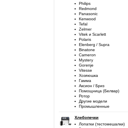
Philips
Redmond
Panasonic
Kenwood
Tefal
Zelmer
Vitek и Scarlett
Polaris
Elenberg / Supra
Binatone
Cameron
Mystery
Gorenje
Vitesse
Хозяюшка
Гамма
Аксион / Бриз
Помощница (Белвар)
Ротор
Другие модели
Промышленные
Хлебопечки
Лопатки (тестомешалки)