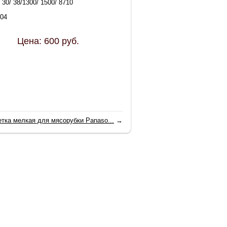
30/ 38/1300/ 1500/ 8710
04
Цена:
600
руб.
тка мелкая для мясорубки Panaso...
→