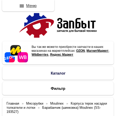
Меню
Вы так же можете приобрести запчасти в наших
магазинах на маркетплейсах:
OZON
,
МагнитМаркет
,
Wildberries
,
Яндекс Маркет
Каталог
Фильтр
Главная
Мясорубки
Moulinex
Корпуса терок насадки
толкатели и лотки
Барабанчик (шинковка) Moulinex (SS-
193527)