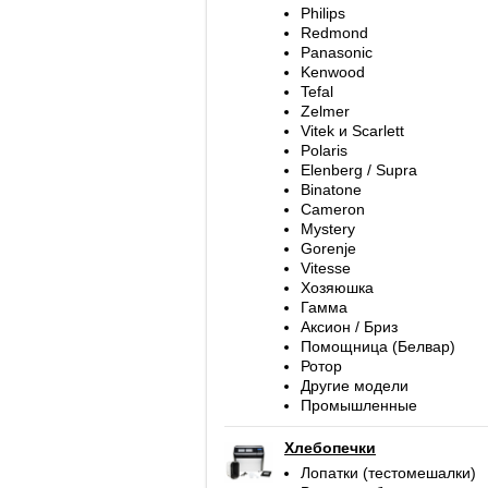
Philips
Redmond
Panasonic
Kenwood
Tefal
Zelmer
Vitek и Scarlett
Polaris
Elenberg / Supra
Binatone
Cameron
Mystery
Gorenje
Vitesse
Хозяюшка
Гамма
Аксион / Бриз
Помощница (Белвар)
Ротор
Другие модели
Промышленные
Хлебопечки
Лопатки (тестомешалки)