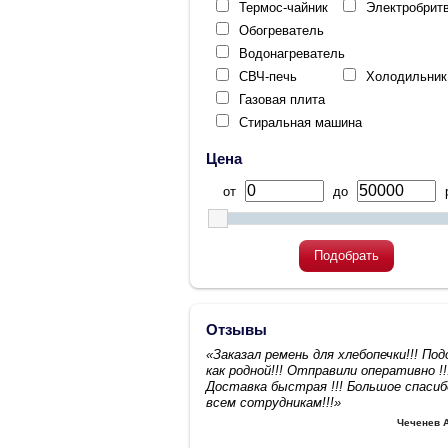
Термос-чайник
Электробрит
Обогреватель
Водонагреватель
СВЧ-печь
Холодильник
Газовая плита
Стиральная машина
Цена
от
до
р
Подобрать
Отзывы
«Заказал ремень для хлебопечки!!! По
как родной!!! Отправили оперативно !!
Доставка быстрая !!! Большое спасиб
всем сотрудникам!!!»
Чеченев 