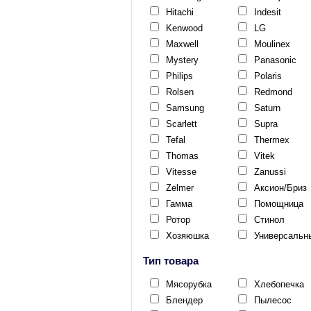
Hitachi
Indesit
Kenwood
LG
Maxwell
Moulinex
Mystery
Panasonic
Philips
Polaris
Rolsen
Redmond
Samsung
Saturn
Scarlett
Supra
Tefal
Thermex
Thomas
Vitek
Vitesse
Zanussi
Zelmer
Аксион/Бриз
Гамма
Помощница
Ротор
Стинол
Хозяюшка
Универсальн
Тип товара
Мясорубка
Хлебопечка
Блендер
Пылесос