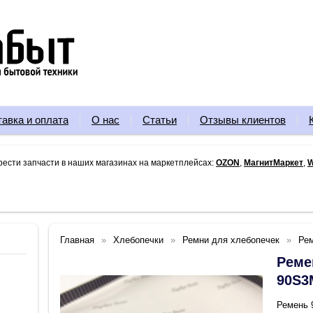
тавка и оплата
О нас
Статьи
Отзывы клиентов
рести запчасти в наших магазинах на маркетплейсах:
OZON
,
МагнитМаркет
,
W
Главная
Хлебопечки
Ремни для хлебопечек
Ре
Реме
90S3
Ремень 