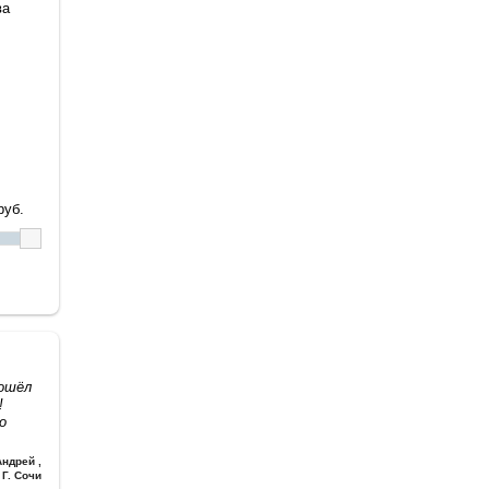
ва
уб.
дошёл
!
о
Андрей
,
Г. Сочи