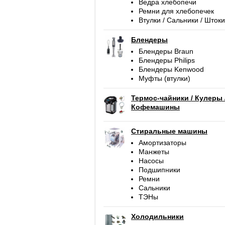
Ведра хлебопечи
Ремни для хлебопечек
Втулки / Сальники / Штоки
Блендеры
Блендеры Braun
Блендеры Philips
Блендеры Kenwood
Муфты (втулки)
Термос-чайники / Кулеры 
Кофемашины
Стиральные машины
Амортизаторы
Манжеты
Насосы
Подшипники
Ремни
Сальники
ТЭНы
Холодильники