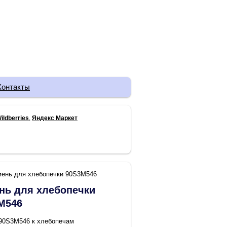
Контакты
ildberries
,
Яндекс Маркет
мень для хлебопечки 90S3M546
нь для хлебопечки
M546
90S3M546 к хлебопечам