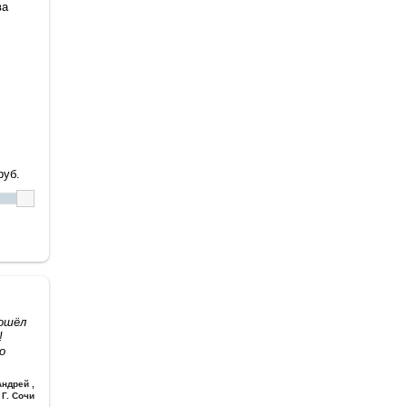
ва
уб.
дошёл
!
о
Андрей
,
Г. Сочи