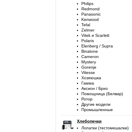
Philips
Redmond
Panasonic
Kenwood
Tefal
Zelmer
Vitek и Scarlett
Polaris
Elenberg / Supra
Binatone
Cameron
Mystery
Gorenje
Vitesse
Хозяюшка
Гамма
Аксион / Бриз
Помощница (Белвар)
Ротор
Другие модели
Промышленные
Хлебопечки
Лопатки (тестомешалки)