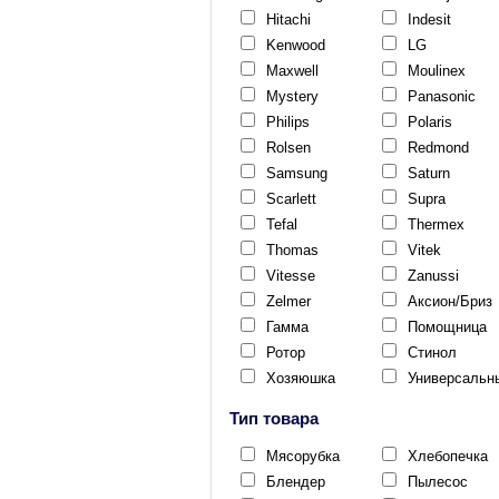
Hitachi
Indesit
Kenwood
LG
Maxwell
Moulinex
Mystery
Panasonic
Philips
Polaris
Rolsen
Redmond
Samsung
Saturn
Scarlett
Supra
Tefal
Thermex
Thomas
Vitek
Vitesse
Zanussi
Zelmer
Аксион/Бриз
Гамма
Помощница
Ротор
Стинол
Хозяюшка
Универсальн
Тип товара
Мясорубка
Хлебопечка
Блендер
Пылесос