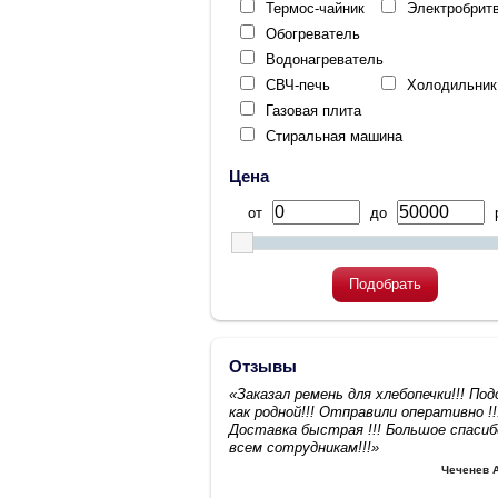
Термос-чайник
Электробрит
Обогреватель
Водонагреватель
СВЧ-печь
Холодильник
Газовая плита
Стиральная машина
Цена
от
до
р
Подобрать
Отзывы
«Заказал ремень для хлебопечки!!! По
как родной!!! Отправили оперативно !!
Доставка быстрая !!! Большое спасиб
всем сотрудникам!!!»
Чеченев 