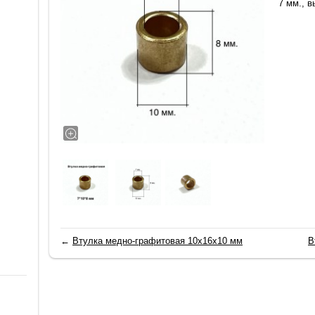
7 мм., в
←
Втулка медно-графитовая 10х16х10 мм
В