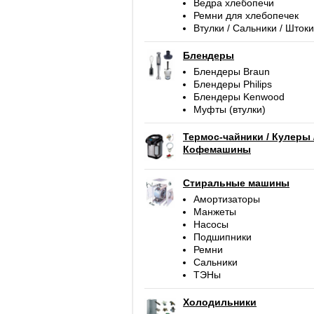
Ведра хлебопечи
Ремни для хлебопечек
Втулки / Сальники / Штоки
Блендеры
Блендеры Braun
Блендеры Philips
Блендеры Kenwood
Муфты (втулки)
Термос-чайники / Кулеры 
Кофемашины
Стиральные машины
Амортизаторы
Манжеты
Насосы
Подшипники
Ремни
Сальники
ТЭНы
Холодильники