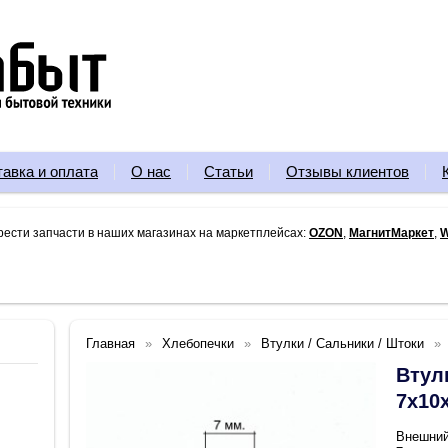
тавка и оплата
О нас
Статьи
Отзывы клиентов
рести запчасти в наших магазинах на маркетплейсах:
OZON
,
МагнитМаркет
,
W
Главная
Хлебопечки
Втулки / Сальники / Штоки
Втул
7х10
Внешний