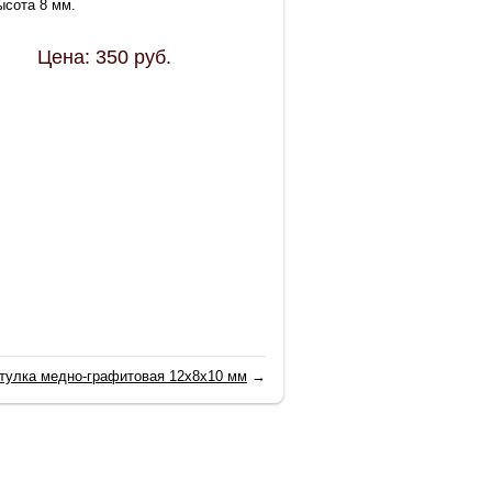
ысота 8 мм.
Цена:
350
руб.
тулка медно-графитовая 12х8х10 мм
→