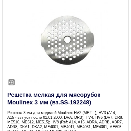
Решетка мелкая для мясорубок
Moulinex 3 мм (вз.SS-192248)
Решетка 3 мм для моделей Moulinex HV2 (ME2...), HV3 (А14,
А15 - выпуск после 01.01.2000; DRA, DRB); HV4; HV6 (DR7, DR8,
ME510, ME512, ME515); HV8 (Ref: A14, A15, ADRA, ADRB, ADR7,
ADR8, DKA1, DKA2, ME4001, ME4011, ME4031, ME4061, ME605,