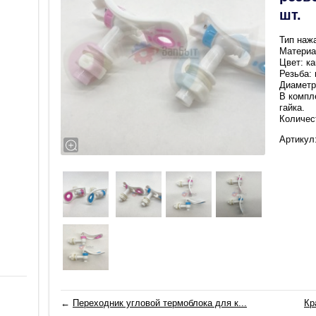
шт.
Тип наж
Материа
Цвет: ка
Резьба:
Диаметр
В компл
гайка.
Количест
Артикул:
←
Переходник угловой термоблока для к...
Кр