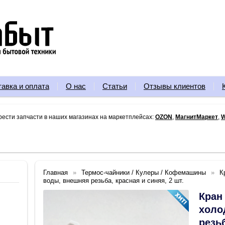
тавка и оплата
О нас
Статьи
Отзывы клиентов
рести запчасти в наших магазинах на маркетплейсах:
OZON
,
МагнитМаркет
,
W
Главная
Термос-чайники / Кулеры / Кофемашины
К
воды, внешняя резьба, красная и синяя, 2 шт.
Кран
холо
резьб