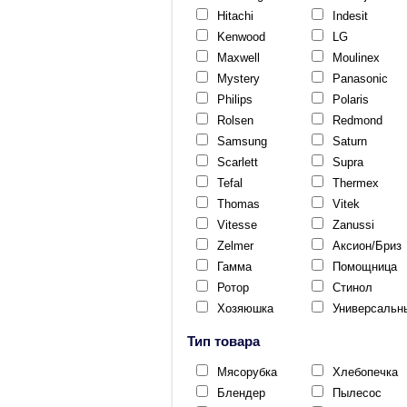
Hitachi
Indesit
Kenwood
LG
Maxwell
Moulinex
Mystery
Panasonic
Philips
Polaris
Rolsen
Redmond
Samsung
Saturn
Scarlett
Supra
Tefal
Thermex
Thomas
Vitek
Vitesse
Zanussi
Zelmer
Аксион/Бриз
Гамма
Помощница
Ротор
Стинол
Хозяюшка
Универсальн
Тип товара
Мясорубка
Хлебопечка
Блендер
Пылесос