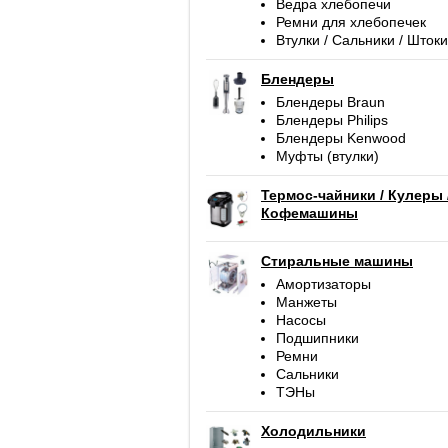
Ведра хлебопечи
Ремни для хлебопечек
Втулки / Сальники / Штоки
Блендеры
Блендеры Braun
Блендеры Philips
Блендеры Kenwood
Муфты (втулки)
Термос-чайники / Кулеры 
Кофемашины
Стиральные машины
Амортизаторы
Манжеты
Насосы
Подшипники
Ремни
Сальники
ТЭНы
Холодильники