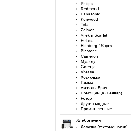
Philips
Redmond
Panasonic
Kenwood
Tefal
Zelmer
Vitek и Scarlett
Polaris
Elenberg / Supra
Binatone
Cameron
Mystery
Gorenje
Vitesse
Хозяюшка
Гамма
Аксион / Бриз
Помощница (Белвар)
Ротор
Другие модели
Промышленные
Хлебопечки
Лопатки (тестомешалки)