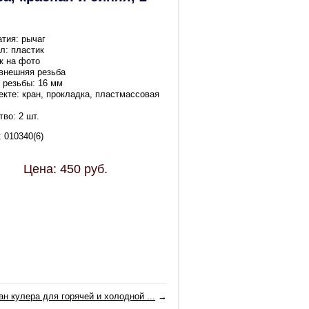
атия: рычаг
л: пластик
к на фото
 внешняя резьба
 резьбы: 16 мм
екте: кран, прокладка, пластмассовая
во: 2 шт.
 010340(6)
Цена:
450
руб.
ан кулера для горячей и холодной ...
→