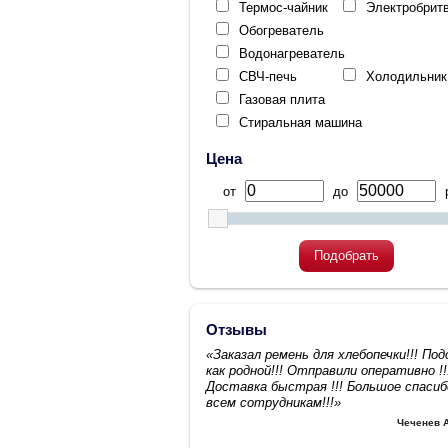
Термос-чайник
Электробрит
Обогреватель
Водонагреватель
СВЧ-печь
Холодильник
Газовая плита
Стиральная машина
Цена
от
до
р
Подобрать
Отзывы
«Заказал ремень для хлебопечки!!! По
как родной!!! Отправили оперативно !!
Доставка быстрая !!! Большое спасиб
всем сотрудникам!!!»
Чеченев 