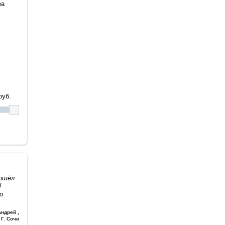
ва
уб.
дошёл
!
о
Андрей
,
Г. Сочи