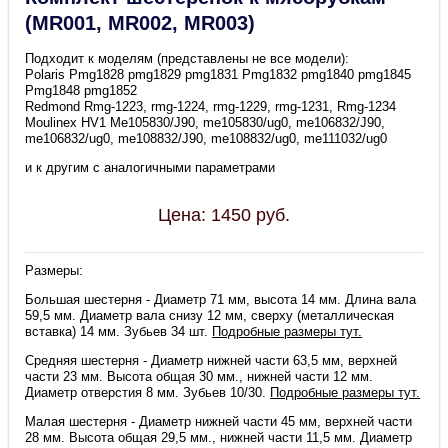
(MR001, MR002, MR003)
Подходит к моделям (представлены не все модели):
Polaris Pmg1828 pmg1829 pmg1831 Pmg1832 pmg1840 pmg1845
Pmg1848 pmg1852
Redmond Rmg-1223, rmg-1224, rmg-1229, rmg-1231, Rmg-1234
Moulinex HV1 Me105830/J90, me105830/ug0, me106832/J90,
me106832/ug0, me108832/J90, me108832/ug0, me111032/ug0
и к другим с аналогичными параметрами
Цена:
1450
руб.
Размеры:
Большая шестерня - Диаметр 71 мм, высота 14 мм. Длина вала
59,5 мм. Диаметр вала снизу 12 мм, сверху (металлическая
вставка) 14 мм. Зубьев 34 шт.
Подробные размеры тут.
Средняя шестерня - Диаметр нижней части 63,5 мм, верхней
части 23 мм. Высота общая 30 мм., нижней части 12 мм.
Диаметр отверстия 8 мм. Зубьев 10/30.
Подробные размеры тут.
Малая шестерня - Диаметр нижней части 45 мм, верхней части
28 мм. Высота общая 29,5 мм., нижней части 11,5 мм. Диаметр