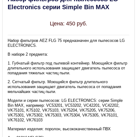
Electronics серии Simple Bin MAX
Цена:
450
руб.
Набор фильтров AEZ FLG 75 предназначен для пылесосов LG
ELECTRONICS.
В наборе 2 предмета:
1. Губчатый фильтр под пылевой контейнер. Моющийся фильтр
длительного использования защищает двигатель пылесоса от
попадания тяжелых частиц пыли.
2. Сетчатый фильтр. Моющийся фильтр длительного
использования защищает двигатель пылесоса от попадания
мельчайших частиц пыли.
Модели и серии пылесосов: LG ELECTRONICS: серии Simple
Bin MAX, например: VC53201, VC53202, VC42201, VC42202,
VK75101, K75102, VK75103, VK75204, VK75205, VK75206,
VK75301, VK75302, VK75303, VK75304, VK75305, VK76101,
VK76102, VK76103
Материал изделия: поролон, высококачественный ПВХ