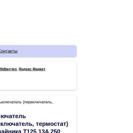
Контакты
ildberries
,
Яндекс Маркет
ыключатель (переключатель,
ючатель
еключатель, термостат)
чайника T125 13A 250