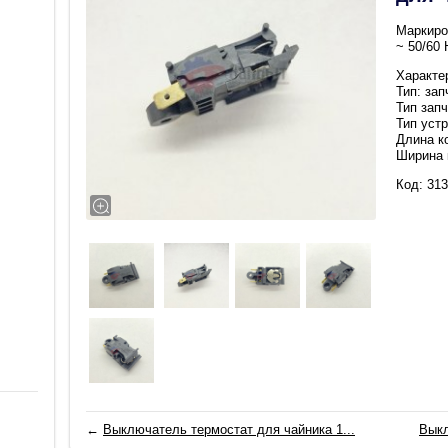
Маркиро
~ 50/60 
Характе
Тип: зап
Тип запч
Тип уст
Длина к
Ширина 
Код: 313
←
Выключатель термостат для чайника 1...
Выкл