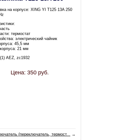
вка на корпусе: XING YI T125 13A 250
Hz
ристики:
часть
асти: термостат
ройства: электрический чайник
орпуса: 45,5 мм
корпуса: 21 мм
(1) AEZ, zc1932
Цена:
350
руб.
ючатель (переключатель, термост...
→