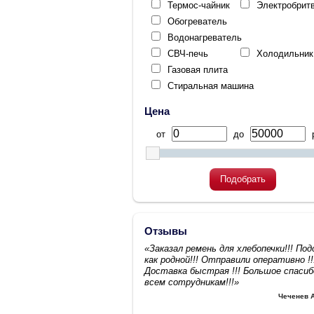
Термос-чайник
Электробрит
Обогреватель
Водонагреватель
СВЧ-печь
Холодильник
Газовая плита
Стиральная машина
Цена
от
до
р
Подобрать
Отзывы
«Заказал ремень для хлебопечки!!! По
как родной!!! Отправили оперативно !!
Доставка быстрая !!! Большое спасиб
всем сотрудникам!!!»
Чеченев 