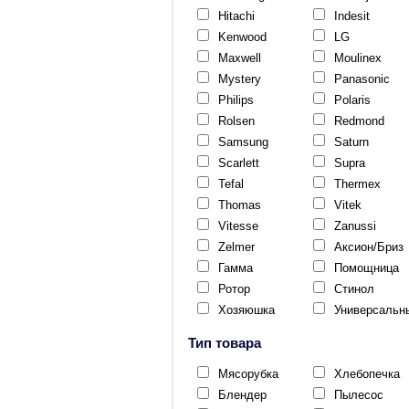
Hitachi
Indesit
Kenwood
LG
Maxwell
Moulinex
Mystery
Panasonic
Philips
Polaris
Rolsen
Redmond
Samsung
Saturn
Scarlett
Supra
Tefal
Thermex
Thomas
Vitek
Vitesse
Zanussi
Zelmer
Аксион/Бриз
Гамма
Помощница
Ротор
Стинол
Хозяюшка
Универсальн
Тип товара
Мясорубка
Хлебопечка
Блендер
Пылесос