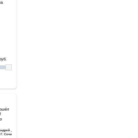
ва
уб.
дошёл
!
о
Андрей
,
Г. Сочи