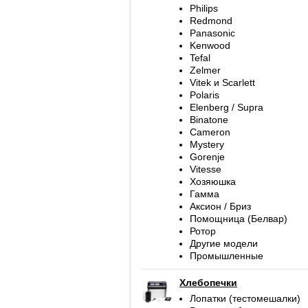
Philips
Redmond
Panasonic
Kenwood
Tefal
Zelmer
Vitek и Scarlett
Polaris
Elenberg / Supra
Binatone
Cameron
Mystery
Gorenje
Vitesse
Хозяюшка
Гамма
Аксион / Бриз
Помощница (Белвар)
Ротор
Другие модели
Промышленные
Хлебопечки
Лопатки (тестомешалки)