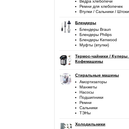
Ведра хлебопечи
Ремни для хлебопечек
Втулки / Сальники / Штоки
Блендеры
Блендеры Braun
Блендеры Philips
Блендеры Kenwood
Муфты (втулки)
Термос-чайники / Кулеры 
Кофемашины
Стиральные машины
Амортизаторы
Манжеты
Насосы
Подшипники
Ремни
Сальники
ТЭНы
Холодильники