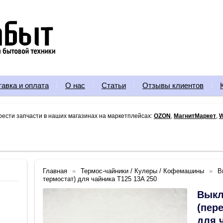
тавка и оплата
О нас
Статьи
Отзывы клиентов
рести запчасти в наших магазинах на маркетплейсах:
OZON
,
МагнитМаркет
,
W
Главная
Термос-чайники / Кулеры / Кофемашины
В
термостат) для чайника T125 13A 250
Выкл
(пер
для 