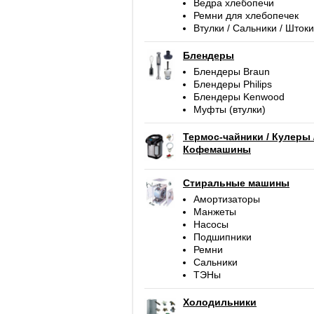
Ведра хлебопечи
Ремни для хлебопечек
Втулки / Сальники / Штоки
Блендеры
Блендеры Braun
Блендеры Philips
Блендеры Kenwood
Муфты (втулки)
Термос-чайники / Кулеры 
Кофемашины
Стиральные машины
Амортизаторы
Манжеты
Насосы
Подшипники
Ремни
Сальники
ТЭНы
Холодильники