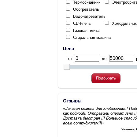
Термос-чайник
Электробрит
Обогреватель
Водонагреватель
СВЧ-печь
Холодильник
Газовая плита
Стиральная машина
Цена
от
до
р
Подобрать
Отзывы
«Заказал ремень для хлебопечки!!! По
как родной!!! Отправили оперативно !!
Доставка быстрая !!! Большое спасиб
всем сотрудникам!!!»
Чеченев 