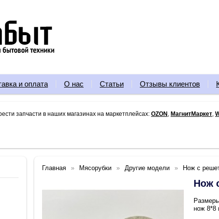
тавка и оплата
О нас
Статьи
Отзывы клиентов
рести запчасти в наших магазинах на маркетплейсах:
OZON
,
МагнитМаркет
,
W
Главная
Мясорубки
Другие модели
Нож с реше
Нож 
Размеры
нож 8*8