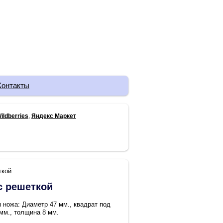
Контакты
ildberries
,
Яндекс Маркет
ткой
с решеткой
 ножа: Диаметр 47 мм., квадрат под
 мм., толщина 8 мм.