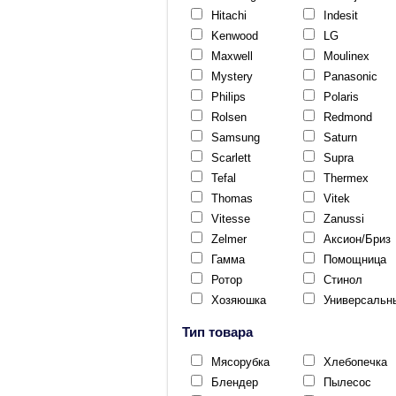
Hitachi
Indesit
Kenwood
LG
Maxwell
Moulinex
Mystery
Panasonic
Philips
Polaris
Rolsen
Redmond
Samsung
Saturn
Scarlett
Supra
Tefal
Thermex
Thomas
Vitek
Vitesse
Zanussi
Zelmer
Аксион/Бриз
Гамма
Помощница
Ротор
Стинол
Хозяюшка
Универсальн
Тип товара
Мясорубка
Хлебопечка
Блендер
Пылесос