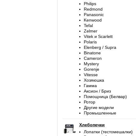
Philips
Redmond
Panasonic
Kenwood
Tefal
Zelmer
Vitek и Scarlett
Polaris
Elenberg / Supra
Binatone
Cameron
Mystery
Gorenje
Vitesse
Хозяюшка
Гамма
Аксион / Бриз
Помощница (Белвар)
Ротор
Другие модели
Промышленные
Хлебопечки
Лопатки (тестомешалки)