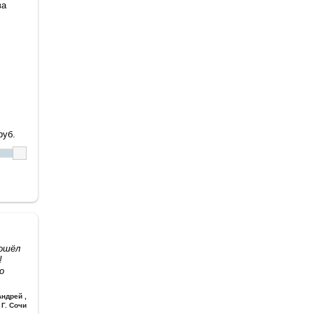
ва
уб.
дошёл
!
о
Андрей
,
Г. Сочи