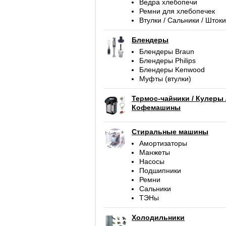
Ведра хлебопечи
Ремни для хлебопечек
Втулки / Сальники / Штоки
Блендеры
Блендеры Braun
Блендеры Philips
Блендеры Kenwood
Муфты (втулки)
Термос-чайники / Кулеры 
Кофемашины
Стиральные машины
Амортизаторы
Манжеты
Насосы
Подшипники
Ремни
Сальники
ТЭНы
Холодильники