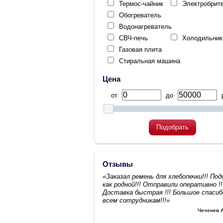
Термос-чайник
Электробрит
Обогреватель
Водонагреватель
СВЧ-печь
Холодильник
Газовая плита
Стиральная машина
Цена
от
до
р
Подобрать
Отзывы
«Заказал ремень для хлебопечки!!! По
как родной!!! Отправили оперативно !!
Доставка быстрая !!! Большое спасиб
всем сотрудникам!!!»
Чеченев 