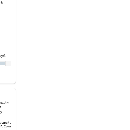
ва
уб.
дошёл
!
о
Андрей
,
Г. Сочи