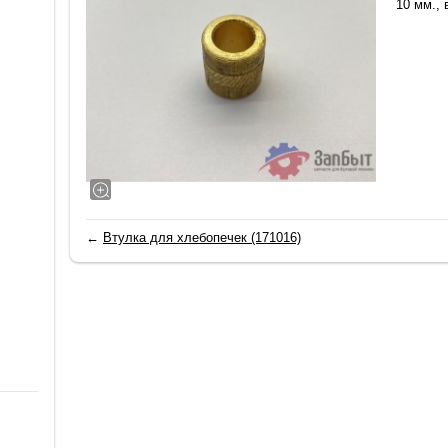
10 мм., 
←
Втулка для хлебопечек (171016)