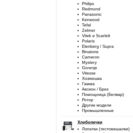
Philips
Redmond
Panasonic
Kenwood
Tefal
Zelmer
Vitek и Scarlett
Polaris
Elenberg / Supra
Binatone
Cameron
Mystery
Gorenje
Vitesse
Хозяюшка
Гамма
Аксион / Бриз
Помощница (Белвар)
Ротор
Другие модели
Промышленные
Хлебопечки
Лопатки (тестомешалки)