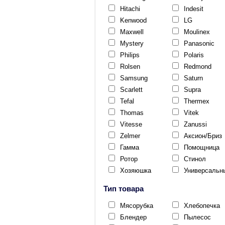
Hitachi
Indesit
Kenwood
LG
Maxwell
Moulinex
Mystery
Panasonic
Philips
Polaris
Rolsen
Redmond
Samsung
Saturn
Scarlett
Supra
Tefal
Thermex
Thomas
Vitek
Vitesse
Zanussi
Zelmer
Аксион/Бриз
Гамма
Помощница
Ротор
Стинол
Хозяюшка
Универсальн
Тип товара
Мясорубка
Хлебопечка
Блендер
Пылесос