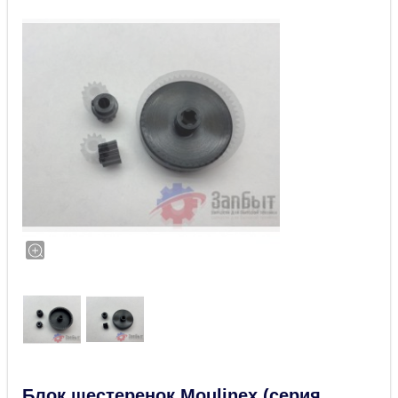
Блок шестеренок Moulinex (серия