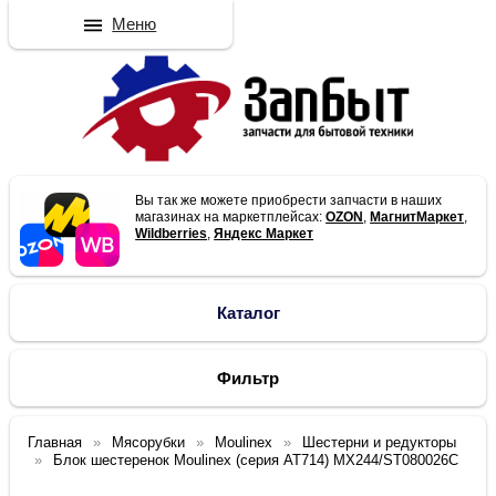
Меню
Вы так же можете приобрести запчасти в наших
магазинах на маркетплейсах:
OZON
,
МагнитМаркет
,
Wildberries
,
Яндекс Маркет
Каталог
Фильтр
Главная
Мясорубки
Moulinex
Шестерни и редукторы
Блок шестеренок Moulinex (серия AT714) MX244/ST080026C