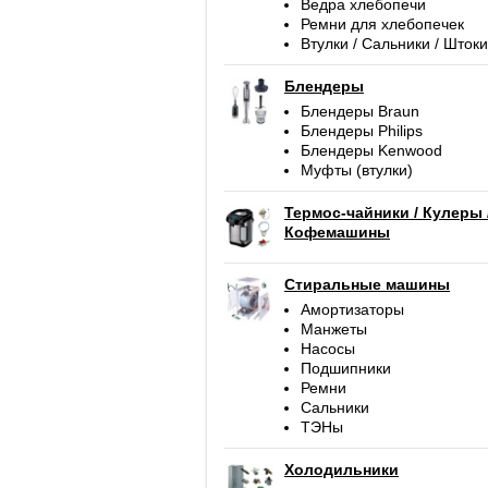
Ведра хлебопечи
Ремни для хлебопечек
Втулки / Сальники / Штоки
Блендеры
Блендеры Braun
Блендеры Philips
Блендеры Kenwood
Муфты (втулки)
Термос-чайники / Кулеры 
Кофемашины
Стиральные машины
Амортизаторы
Манжеты
Насосы
Подшипники
Ремни
Сальники
ТЭНы
Холодильники