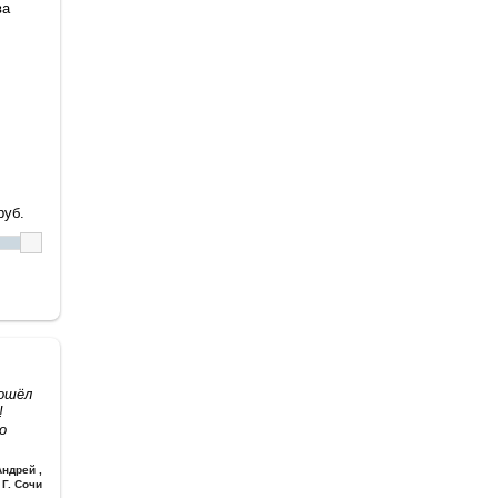
ва
уб.
дошёл
!
о
Андрей
,
Г. Сочи