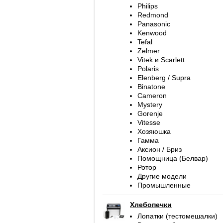
Philips
Redmond
Panasonic
Kenwood
Tefal
Zelmer
Vitek и Scarlett
Polaris
Elenberg / Supra
Binatone
Cameron
Mystery
Gorenje
Vitesse
Хозяюшка
Гамма
Аксион / Бриз
Помощница (Белвар)
Ротор
Другие модели
Промышленные
Хлебопечки
Лопатки (тестомешалки)