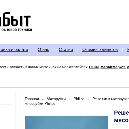
тавка и оплата
О нас
Статьи
Отзывы клиентов
рести запчасти в наших магазинах на маркетплейсах:
OZON
,
МагнитМаркет
,
W
Главная
Мясорубки
Philips
Решетки к мясорубке
мясорубки Philips
Реше
мясо