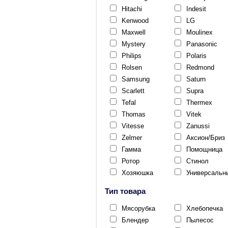
Hitachi
Indesit
Kenwood
LG
Maxwell
Moulinex
Mystery
Panasonic
Philips
Polaris
Rolsen
Redmond
Samsung
Saturn
Scarlett
Supra
Tefal
Thermex
Thomas
Vitek
Vitesse
Zanussi
Zelmer
Аксион/Бриз
Гамма
Помощница
Ротор
Стинол
Хозяюшка
Универсальн
Тип товара
Мясорубка
Хлебопечка
Блендер
Пылесос