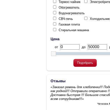
Термос-чайник
Электробрит
Обогреватель
Водонагреватель
СВЧ-печь
Холодильник
Газовая плита
Стиральная машина
Цена
от
до
р
Подобрать
Отзывы
«Заказал ремень для хлебопечки!!! По
как родной!!! Отправили оперативно !!
Доставка быстрая !!! Большое спасиб
всем сотрудникам!!!»
Чеченев 