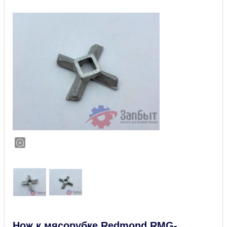
Нож к мясорубке Redmond RMG-