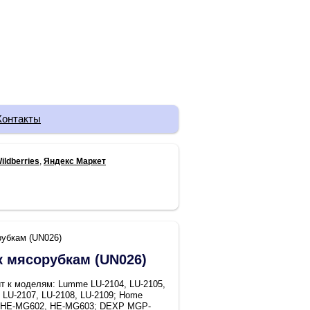
Контакты
ildberries
,
Яндекс Маркет
рубкам (UN026)
к мясорубкам (UN026)
т к моделям: Lumme LU-2104, LU-2105,
 LU-2107, LU-2108, LU-2109; Home
 HE-MG602, HE-MG603; DEXP MGP-