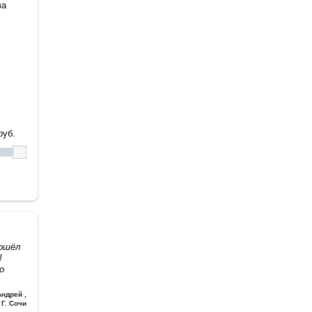
ва
уб.
дошёл
!
о
Андрей
,
Г. Сочи