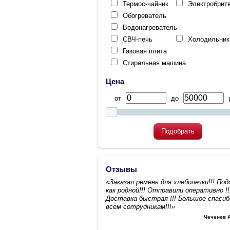
Термос-чайник
Электробрит
Обогреватель
Водонагреватель
СВЧ-печь
Холодильник
Газовая плита
Стиральная машина
Цена
от
до
р
Подобрать
Отзывы
«Заказал ремень для хлебопечки!!! По
как родной!!! Отправили оперативно !!
Доставка быстрая !!! Большое спасиб
всем сотрудникам!!!»
Чеченев 