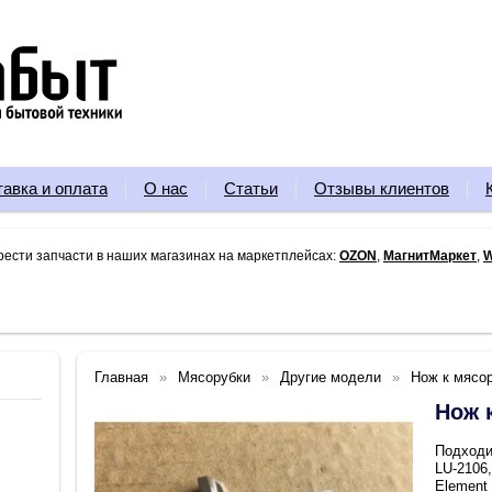
тавка и оплата
О нас
Статьи
Отзывы клиентов
рести запчасти в наших магазинах на маркетплейсах:
OZON
,
МагнитМаркет
,
W
Главная
Мясорубки
Другие модели
Нож к мясо
Нож 
Подходи
LU-2106,
Element