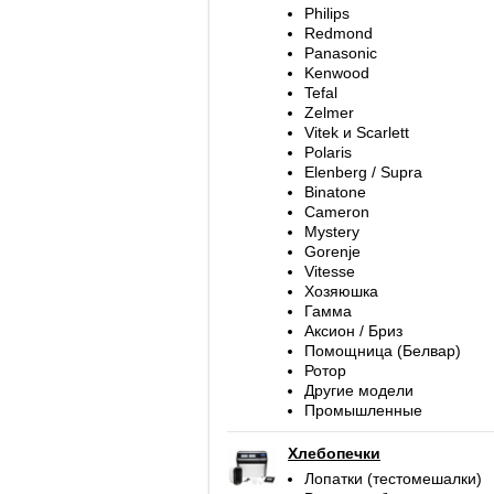
Philips
Redmond
Panasonic
Kenwood
Tefal
Zelmer
Vitek и Scarlett
Polaris
Elenberg / Supra
Binatone
Cameron
Mystery
Gorenje
Vitesse
Хозяюшка
Гамма
Аксион / Бриз
Помощница (Белвар)
Ротор
Другие модели
Промышленные
Хлебопечки
Лопатки (тестомешалки)