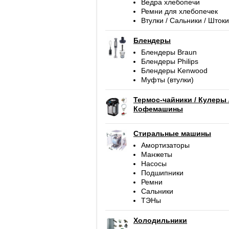
Ведра хлебопечи
Ремни для хлебопечек
Втулки / Сальники / Штоки
Блендеры
Блендеры Braun
Блендеры Philips
Блендеры Kenwood
Муфты (втулки)
Термос-чайники / Кулеры 
Кофемашины
Стиральные машины
Амортизаторы
Манжеты
Насосы
Подшипники
Ремни
Сальники
ТЭНы
Холодильники