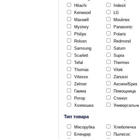
Hitachi
Indesit
Kenwood
LG
Maxwell
Moulinex
Mystery
Panasonic
Philips
Polaris
Rolsen
Redmond
Samsung
Saturn
Scarlett
Supra
Tefal
Thermex
Thomas
Vitek
Vitesse
Zanussi
Zelmer
Аксион/Бриз
Гамма
Помощница
Ротор
Стинол
Хозяюшка
Универсальн
Тип товара
Мясорубка
Хлебопечка
Блендер
Пылесос