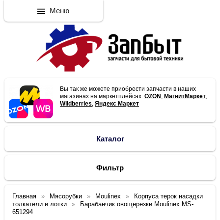
Меню
Вы так же можете приобрести запчасти в наших
магазинах на маркетплейсах:
OZON
,
МагнитМаркет
,
Wildberries
,
Яндекс Маркет
Каталог
Фильтр
Главная
Мясорубки
Moulinex
Корпуса терок насадки
толкатели и лотки
Барабанчик овощерезки Moulinex MS-
651294