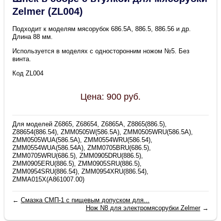
Zelmer (ZL004)
Подходит к моделям мясорубок 686.5A, 886.5, 886.56 и др.
Длина 88 мм.
Используется в моделях с односторонним ножом №5. Без
винта.
Код ZL004
Цена:
900
руб.
Для моделей Z6865, Z68654, Z6865A, Z8865(886.5),
Z88654(886.54), ZMM0505W(586.5A), ZMM0505WRU(586.5A),
ZMM0505WUA(586.5A), ZMM0554WRU(586.54),
ZMM0554WUA(586.54A), ZMM0705BRU(686.5),
ZMM0705WRU(686.5), ZMM0905DRU(886.5),
ZMM0905ERU(886.5), ZMM0905SRU(886.5),
ZMM0954SRU(886.54), ZMM0954XRU(886.54),
ZMMA015X(A861007.00)
←
Смазка СМП-1 с пищевым допуском для...
Нож N8 для электромясорубки Zelmer
→