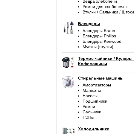
Ведра хлебопечи
Ремни для хлебопечек
Втулки / Сальники / Штоки
Блендеры
Блендеры Braun
Блендеры Philips
Блендеры Kenwood
Муфты (втулки)
Термос-чайники / Кулеры 
Кофемашины
Стиральные машины
Амортизаторы
Манжеты
Насосы
Подшипники
Ремни
Сальники
ТЭНы
Холодильники