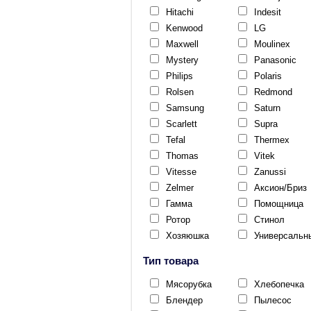
Hitachi
Indesit
Kenwood
LG
Maxwell
Moulinex
Mystery
Panasonic
Philips
Polaris
Rolsen
Redmond
Samsung
Saturn
Scarlett
Supra
Tefal
Thermex
Thomas
Vitek
Vitesse
Zanussi
Zelmer
Аксион/Бриз
Гамма
Помощница
Ротор
Стинол
Хозяюшка
Универсальн
Тип товара
Мясорубка
Хлебопечка
Блендер
Пылесос