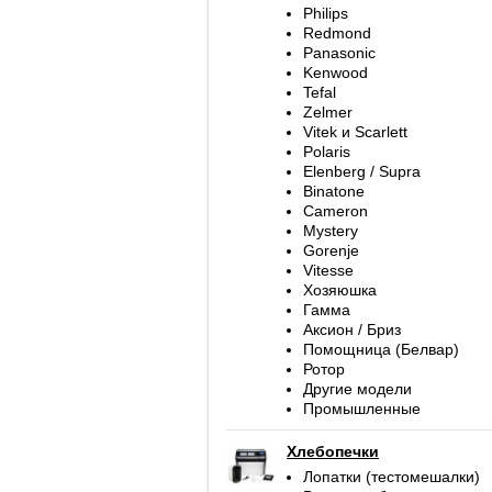
Philips
Redmond
Panasonic
Kenwood
Tefal
Zelmer
Vitek и Scarlett
Polaris
Elenberg / Supra
Binatone
Cameron
Mystery
Gorenje
Vitesse
Хозяюшка
Гамма
Аксион / Бриз
Помощница (Белвар)
Ротор
Другие модели
Промышленные
Хлебопечки
Лопатки (тестомешалки)