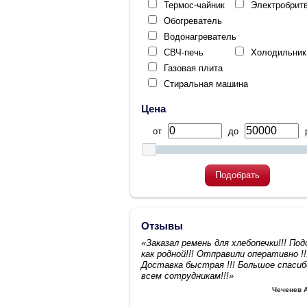
Термос-чайник
Электробрит
Обогреватель
Водонагреватель
СВЧ-печь
Холодильник
Газовая плита
Стиральная машина
Цена
от
до
р
Подобрать
Отзывы
«Заказал ремень для хлебопечки!!! По
как родной!!! Отправили оперативно !!
Доставка быстрая !!! Большое спасиб
всем сотрудникам!!!»
Чеченев 