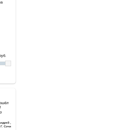
ва
уб.
дошёл
!
о
Андрей
,
Г. Сочи