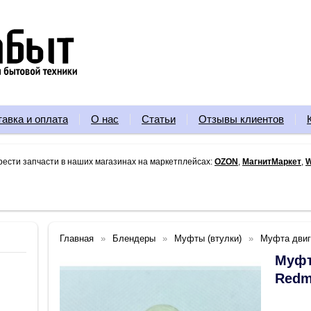
тавка и оплата
О нас
Статьи
Отзывы клиентов
рести запчасти в наших магазинах на маркетплейсах:
OZON
,
МагнитМаркет
,
W
Главная
Блендеры
Муфты (втулки)
Муфта двиг
Муфт
Redm