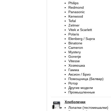
Philips
Redmond
Panasonic
Kenwood
Tefal
Zelmer
Vitek и Scarlett
Polaris
Elenberg / Supra
Binatone
Cameron
Mystery
Gorenje
Vitesse
Хозяюшка
Гамма
Аксион / Бриз
Помощница (Белвар)
Ротор
Другие модели
Промышленные
Хлебопечки
Лопатки (тестомешалки)