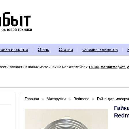
тавка и оплата
О нас
Статьи
Отзывы клиентов
рести запчасти в наших магазинах на маркетплейсах:
OZON
,
МагнитМаркет
,
W
Главная
Мясорубки
Redmond
Гайка для мясор
Гайк
Redm