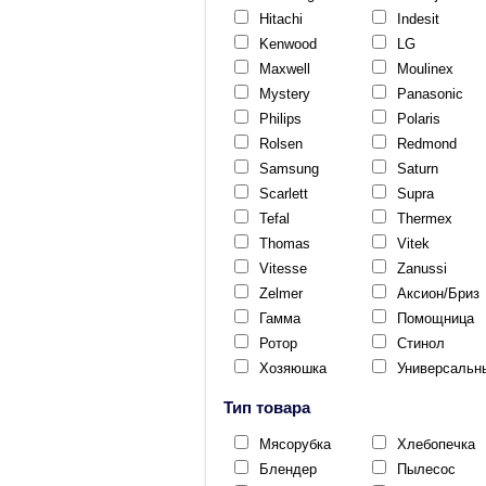
Hitachi
Indesit
Kenwood
LG
Maxwell
Moulinex
Mystery
Panasonic
Philips
Polaris
Rolsen
Redmond
Samsung
Saturn
Scarlett
Supra
Tefal
Thermex
Thomas
Vitek
Vitesse
Zanussi
Zelmer
Аксион/Бриз
Гамма
Помощница
Ротор
Стинол
Хозяюшка
Универсальн
Тип товара
Мясорубка
Хлебопечка
Блендер
Пылесос