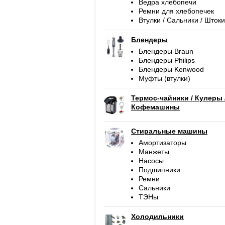
Ведра хлебопечи
Ремни для хлебопечек
Втулки / Сальники / Штоки
Блендеры
Блендеры Braun
Блендеры Philips
Блендеры Kenwood
Муфты (втулки)
Термос-чайники / Кулеры 
Кофемашины
Стиральные машины
Амортизаторы
Манжеты
Насосы
Подшипники
Ремни
Сальники
ТЭНы
Холодильники