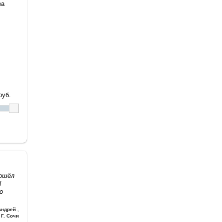
ва
уб.
дошёл
!
о
Андрей
,
Г. Сочи