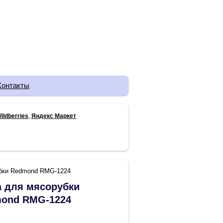
Контакты
ildberries
,
Яндекс Маркет
убки Redmond RMG-1224
а для мясорубки
ond RMG-1224