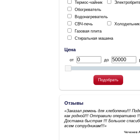
Термос-чайник
Электробрит
Обогреватель
Водонагреватель
СВЧ-печь
Холодильник
Газовая плита
Стиральная машина
Цена
от
до
р
Подобрать
Отзывы
«Заказал ремень для хлебопечки!!! По
как родной!!! Отправили оперативно !!
Доставка быстрая !!! Большое спасиб
всем сотрудникам!!!»
Чеченев 