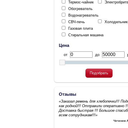
Термос-чайник
Электробрит
Обогреватель
Водонагреватель
СВЧ-печь
Холодильник
Газовая плита
Стиральная машина
Цена
от
до
р
Подобрать
Отзывы
«Заказал ремень для хлебопечки!!! По
как родной!!! Отправили оперативно !!
Доставка быстрая !!! Большое спасиб
всем сотрудникам!!!»
Чеченев 