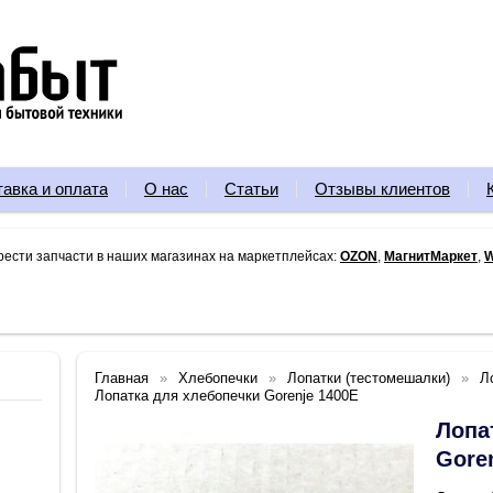
тавка и оплата
О нас
Статьи
Отзывы клиентов
рести запчасти в наших магазинах на маркетплейсах:
OZON
,
МагнитМаркет
,
W
Главная
Хлебопечки
Лопатки (тестомешалки)
Л
Лопатка для хлебопечки Gorenje 1400E
Лопа
Gore