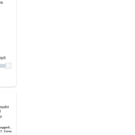
ва
уб.
дошёл
!
о
Андрей
,
Г. Сочи