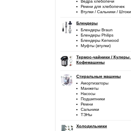
Ведра хлебопечи
Ремни для хлебопечек
Втулки / Сальники / Штоки
Блендеры
Блендеры Braun
Блендеры Philips
Блендеры Kenwood
Муфты (втулки)
Термос-чайники / Кулеры 
Кофемашины
Стиральные машины
Амортизаторы
Манжеты
Насосы
Подшипники
Ремни
Сальники
ТЭНы
Холодильники