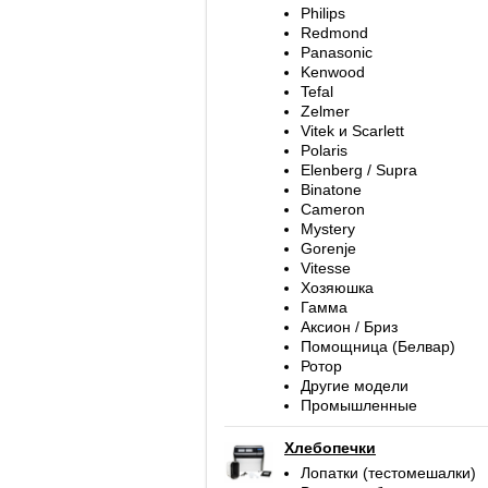
Philips
Redmond
Panasonic
Kenwood
Tefal
Zelmer
Vitek и Scarlett
Polaris
Elenberg / Supra
Binatone
Cameron
Mystery
Gorenje
Vitesse
Хозяюшка
Гамма
Аксион / Бриз
Помощница (Белвар)
Ротор
Другие модели
Промышленные
Хлебопечки
Лопатки (тестомешалки)