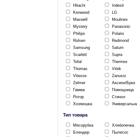
Hitachi
Indesit
Kenwood
LG
Maxwell
Moulinex
Mystery
Panasonic
Philips
Polaris
Rolsen
Redmond
Samsung
Saturn
Scarlett
Supra
Tefal
Thermex
Thomas
Vitek
Vitesse
Zanussi
Zelmer
Аксион/Бриз
Гамма
Помощница
Ротор
Стинол
Хозяюшка
Универсальн
Тип товара
Мясорубка
Хлебопечка
Блендер
Пылесос