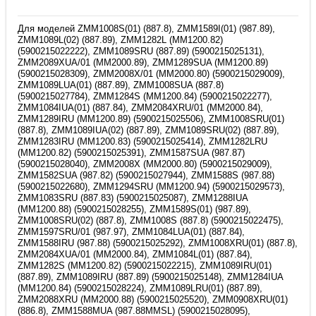
Для моделей ZMM1008S(01) (887.8), ZMM1589I(01) (987.89),
ZMM1089L(02) (887.89), ZMM1282L (MM1200.82)
(5900215022222), ZMM1089SRU (887.89) (5900215025131),
ZMM2089XUA/01 (MM2000.89), ZMM1289SUA (MM1200.89)
(5900215028309), ZMM2008X/01 (MM2000.80) (5900215029009),
ZMM1089LUA(01) (887.89), ZMM1008SUA (887.8)
(5900215027784), ZMM1284S (MM1200.84) (5900215022277),
ZMM1084IUA(01) (887.84), ZMM2084XRU/01 (MM2000.84),
ZMM1289IRU (MM1200.89) (5900215025506), ZMM1008SRU(01)
(887.8), ZMM1089IUA(02) (887.89), ZMM1089SRU(02) (887.89),
ZMM1283IRU (MM1200.83) (5900215025414), ZMM1282LRU
(MM1200.82) (5900215025391), ZMM1587SUA (987.87)
(5900215028040), ZMM2008X (MM2000.80) (5900215029009),
ZMM1582SUA (987.82) (5900215027944), ZMM1588S (987.88)
(5900215022680), ZMM1294SRU (MM1200.94) (5900215029573),
ZMM1083SRU (887.83) (5900215025087), ZMM1288IUA
(MM1200.88) (5900215028255), ZMM1589S(01) (987.89),
ZMM1008SRU(02) (887.8), ZMM1008S (887.8) (5900215022475),
ZMM1597SRU/01 (987.97), ZMM1084LUA(01) (887.84),
ZMM1588IRU (987.88) (5900215025292), ZMM1008XRU(01) (887.8),
ZMM2084XUA/01 (MM2000.84), ZMM1084L(01) (887.84),
ZMM1282S (MM1200.82) (5900215022215), ZMM1089IRU(01)
(887.89), ZMM1089IRU (887.89) (5900215025148), ZMM1284IUA
(MM1200.84) (5900215028224), ZMM1089LRU(01) (887.89),
ZMM2088XRU (MM2000.88) (5900215025520), ZMM0908XRU(01)
(886.8), ZMM1588MUA (987.88MMSL) (5900215028095),