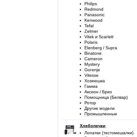
Philips
Redmond
Panasonic
Kenwood
Tefal
Zelmer
Vitek и Scarlett
Polaris
Elenberg / Supra
Binatone
Cameron
Mystery
Gorenje
Vitesse
Хозяюшка
Гамма
Аксион / Бриз
Помощница (Белвар)
Ротор
Другие модели
Промышленные
Хлебопечки
Лопатки (тестомешалки)