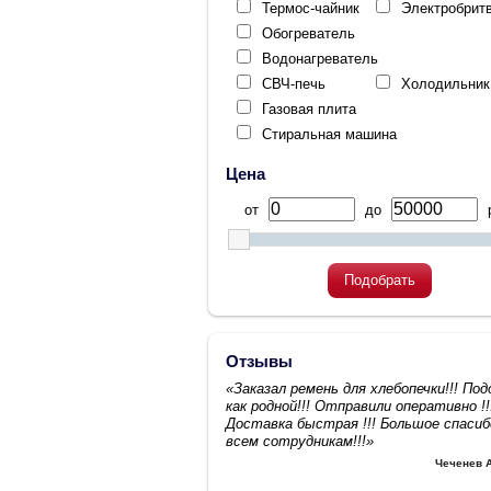
Термос-чайник
Электробрит
Обогреватель
Водонагреватель
СВЧ-печь
Холодильник
Газовая плита
Стиральная машина
Цена
от
до
р
Подобрать
Отзывы
«Заказал ремень для хлебопечки!!! По
как родной!!! Отправили оперативно !!
Доставка быстрая !!! Большое спасиб
всем сотрудникам!!!»
Чеченев 