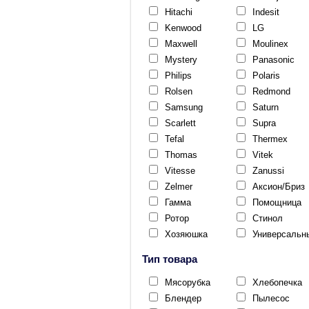
Hitachi
Indesit
Kenwood
LG
Maxwell
Moulinex
Mystery
Panasonic
Philips
Polaris
Rolsen
Redmond
Samsung
Saturn
Scarlett
Supra
Tefal
Thermex
Thomas
Vitek
Vitesse
Zanussi
Zelmer
Аксион/Бриз
Гамма
Помощница
Ротор
Стинол
Хозяюшка
Универсальн
Тип товара
Мясорубка
Хлебопечка
Блендер
Пылесос