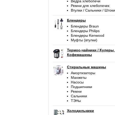
Ведра хлебопечи
Ремни для хлебопечек
Втулки / Сальники / Штоки
Блендеры
Блендеры Braun
Блендеры Philips
Блендеры Kenwood
Муфты (втулки)
Термос-чайники / Кулеры 
Кофемашины
Стиральные машины
Амортизаторы
Манжеты
Насосы
Подшипники
Ремни
Сальники
ТЭНы
Холодильники