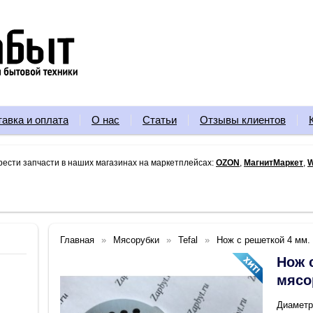
тавка и оплата
О нас
Статьи
Отзывы клиентов
рести запчасти в наших магазинах на маркетплейсах:
OZON
,
МагнитМаркет
,
W
Главная
Мясорубки
Tefal
Нож с решеткой 4 мм. 
Нож 
мясо
Диаметр