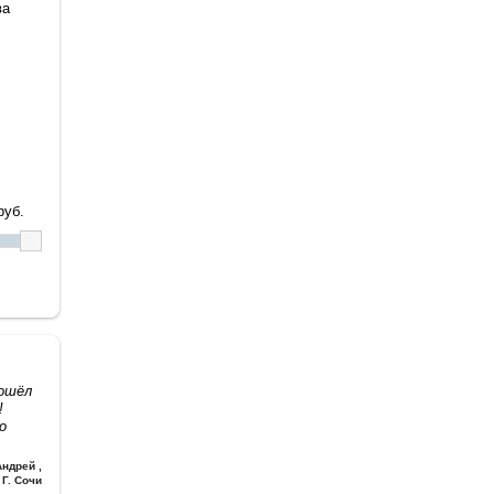
ва
уб.
дошёл
!
о
Андрей
,
Г. Сочи