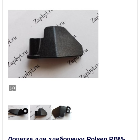
Лопатка для хлебопечки Rolsen RBM-