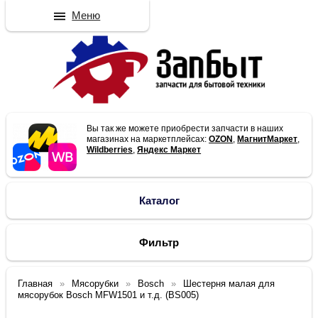
Меню
Вы так же можете приобрести запчасти в наших
магазинах на маркетплейсах:
OZON
,
МагнитМаркет
,
Wildberries
,
Яндекс Маркет
Каталог
Фильтр
Главная
Мясорубки
Bosch
Шестерня малая для
мясорубок Bosch MFW1501 и т.д. (BS005)